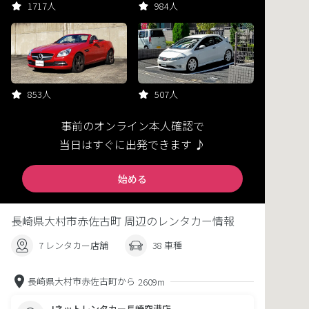
1717人
984人
853人
507人
事前のオンライン本人確認で
当日はすぐに出発できます ♪
始める
長崎県大村市赤佐古町 周辺のレンタカー情報
7 レンタカー店舗
38 車種
長崎県大村市赤佐古町から
2609m
Jネットレンタカー長崎空港店