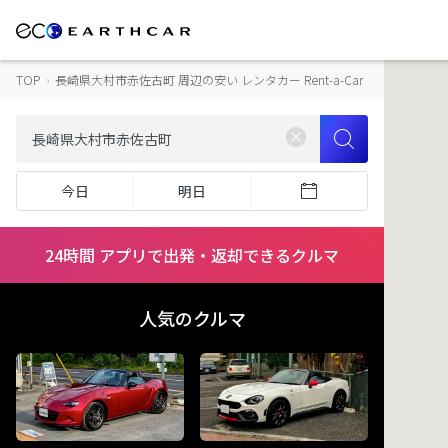
TOP
›
長崎県大村市赤佐古町 周辺の安い レンタカー Rent-a-Car
今日
明日
24時間 アプリで出発・返却できるクルマ
人気のクルマ