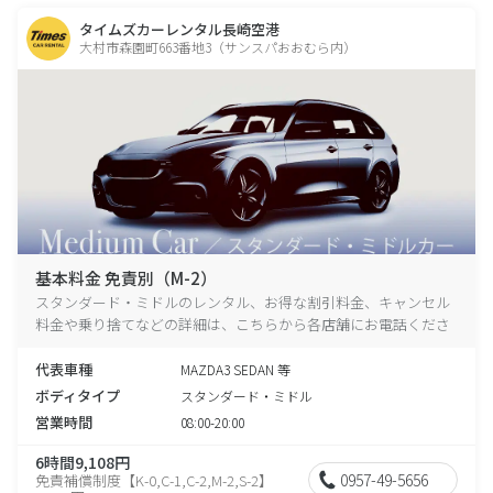
タイムズカーレンタル長崎空港
大村市森園町663番地3（サンスパおおむら内）
基本料金 免責別（M-2）
スタンダード・ミドルのレンタル、お得な割引料金、キャンセル
料金や乗り捨てなどの詳細は、こちらから各店舗にお電話くださ
い。
代表車種
MAZDA3 SEDAN 等
ボディタイプ
スタンダード・ミドル
営業時間
08:00-20:00
6時間9,108円
0957-49-5656
免責補償制度【K-0,C-1,C-2,M-2,S-2】