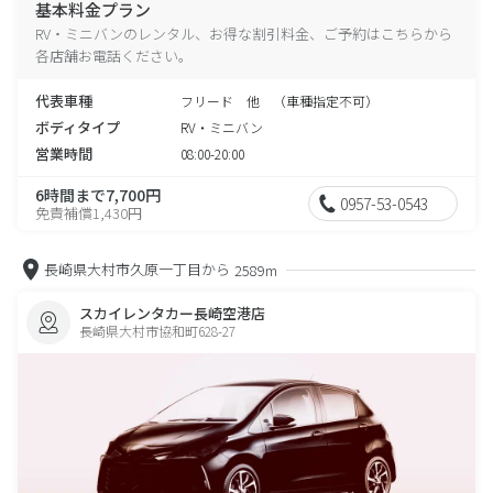
基本料金プラン
RV・ミニバンのレンタル、お得な割引料金、ご予約はこちらから
各店舗お電話ください。
代表車種
フリード 他 （車種指定不可）
ボディタイプ
RV・ミニバン
営業時間
08:00-20:00
6時間まで7,700円
0957-53-0543
免責補償1,430円
長崎県大村市久原一丁目から
2589m
スカイレンタカー長崎空港店
長崎県大村市協和町628-27