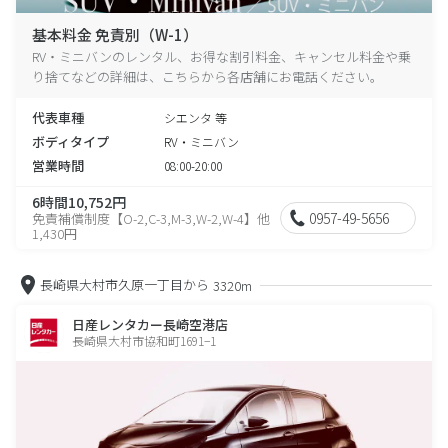
基本料金 免責別（W-1）
RV・ミニバンのレンタル、お得な割引料金、キャンセル料金や乗
り捨てなどの詳細は、こちらから各店舗にお電話ください。
代表車種
シエンタ 等
ボディタイプ
RV・ミニバン
営業時間
08:00-20:00
6時間10,752円
0957-49-5656
免責補償制度【O-2,C-3,M-3,W-2,W-4】他
1,430円
長崎県大村市久原一丁目から
3320m
日産レンタカー長崎空港店
長崎県大村市協和町1691−1