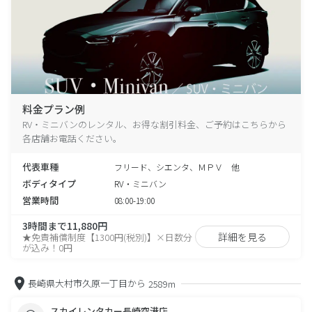
料金プラン例
RV・ミニバンのレンタル、お得な割引料金、ご予約はこちらから
各店舗お電話ください。
代表車種
フリード、シエンタ、ＭＰＶ 他
ボディタイプ
RV・ミニバン
営業時間
08:00-19:00
3時間まで11,880円
詳細を見る
★免責補償制度【1300円(税別)】×日数分
が込み！0円
長崎県大村市久原一丁目から
2589m
スカイレンタカー長崎空港店