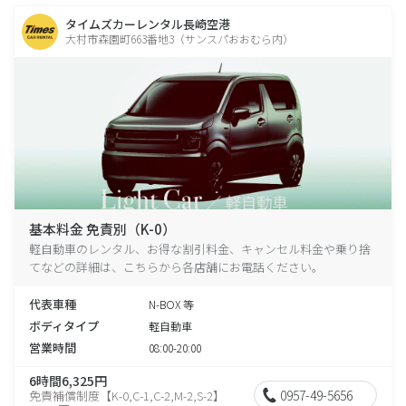
タイムズカーレンタル長崎空港
大村市森園町663番地3（サンスパおおむら内）
基本料金 免責別（K-0）
軽自動車のレンタル、お得な割引料金、キャンセル料金や乗り捨
てなどの詳細は、こちらから各店舗にお電話ください。
代表車種
N-BOX 等
ボディタイプ
軽自動車
営業時間
08:00-20:00
6時間6,325円
0957-49-5656
免責補償制度【K-0,C-1,C-2,M-2,S-2】