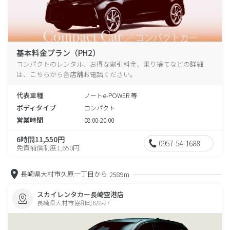
基本料金プラン（PH2）
コンパクトのレンタル、お得な割引料金、乗り捨てなどの詳細
は、こちらから各店舗お電話ください。
代表車種
ノートe-POWER 等
ボディタイプ
コンパクト
営業時間
08:00-20:00
6時間11,550円
0957-54-1688
免責補償制度1,650円
長崎県大村市久原一丁目から
2589m
スカイレンタカー長崎空港店
長崎県大村市協和町628-27