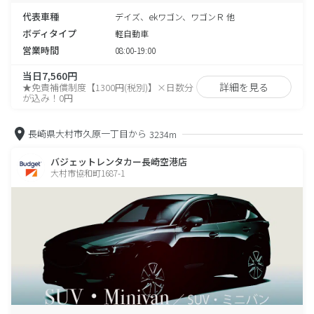
代表車種
デイズ、ekワゴン、ワゴンＲ 他
ボディタイプ
軽自動車
営業時間
08:00-19:00
当日7,560円
詳細を見る
★免責補償制度【1300円(税別)】×日数分
が込み！0円
長崎県大村市久原一丁目から
3234m
バジェットレンタカー長崎空港店
大村市協和町1687-1