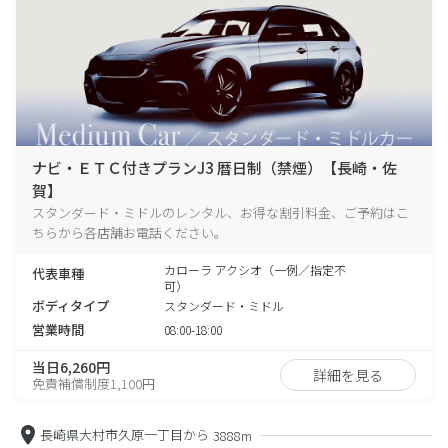
ナビ・ＥＴＣ付きプランJ3 暦日制（禁煙）【長崎・佐
賀】
スタンダード・ミドルのレンタル、お得な割引料金、ご予約はこ
ちらから各店舗お電話ください。
カローラ アクシオ（一例／指定不
代表車種
可）
ボディタイプ
スタンダード・ミドル
営業時間
08:00-18:00
当日6,260円
詳細を見る
免責補償制度1,100円
長崎県大村市久原一丁目から
3888m