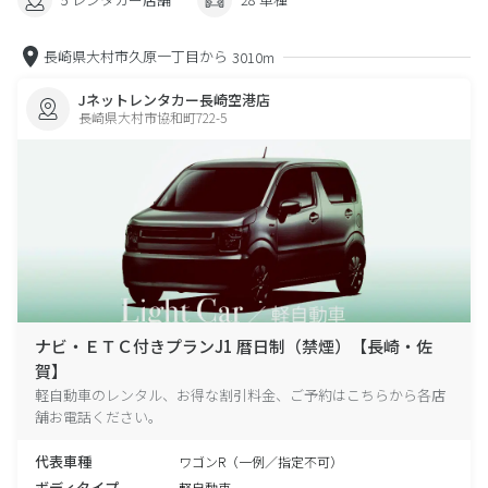
長崎県大村市久原一丁目から
3010m
Jネットレンタカー長崎空港店
長崎県大村市協和町722-5
ナビ・ＥＴＣ付きプランJ1 暦日制（禁煙）【長崎・佐
賀】
軽自動車のレンタル、お得な割引料金、ご予約はこちらから各店
舗お電話ください。
代表車種
ワゴンR（一例／指定不可）
ボディタイプ
軽自動車