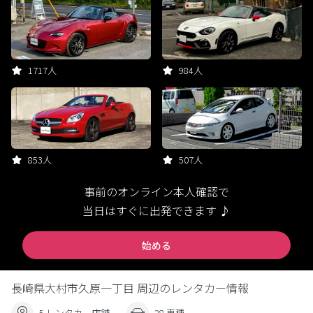
1717人
984人
853人
507人
事前のオンライン本人確認で
当日はすぐに出発できます ♪
始める
長崎県大村市久原一丁目 周辺のレンタカー情報
5 レンタカー店舗
28 車種