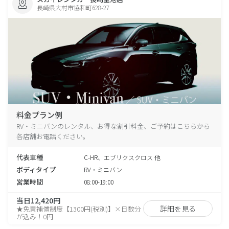
長崎県大村市協和町628-27
料金プラン例
RV・ミニバンのレンタル、お得な割引料金、ご予約はこちらから
各店舗お電話ください。
代表車種
C-HR、エブリクスクロス 他
ボディタイプ
RV・ミニバン
営業時間
08:00-19:00
当日12,420円
詳細を見る
★免責補償制度【1300円(税別)】×日数分
が込み！0円