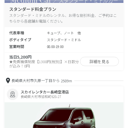
スタンダード料金プラン
スタンダード・ミドルのレンタル、お得な割引料金、ご予約はこ
ちらから各店舗お電話ください。
代表車種
キューブ、ノート 他
ボディタイプ
スタンダード・ミドル
営業時間
08:00-19:00
当日5,200円
詳細を見る
★免責補償制度【1300円(税別)】×日数分
が込み！0円
長崎県大村市久原一丁目から
2589m
スカイレンタカー長崎空港店
長崎県大村市協和町628-27