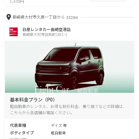
1,430円
長崎県大村市久原一丁目から
3320m
日産レンタカー長崎空港店
長崎県大村市協和町1691−1
基本料金プラン（P0）
軽自動車のレンタル、お得な割引料金、乗り捨てなどの詳細は、
こちらから各店舗お電話ください。
代表車種
デイズ 等
ボディタイプ
軽自動車