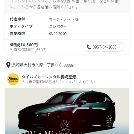
コンパクトのレンタル、お得な割引料金、乗り捨てなどの詳細
は、こちらから各店舗お電話ください。
代表車種
マーチ・ノート 等
ボディタイプ
コンパクト
営業時間
08:00-20:00
6時間10,560円
0957-54-1688
免責補償制度1,650円
長崎県大村市久原一丁目から
3888m
タイムズカーレンタル長崎空港
大村市森園町663番地3（サンスパおおむら内）