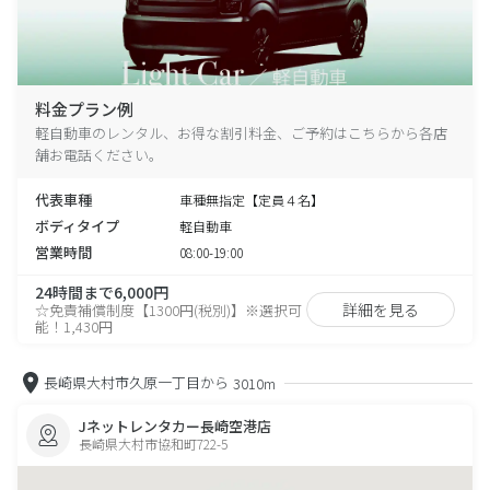
料金プラン例
軽自動車のレンタル、お得な割引料金、ご予約はこちらから各店
舗お電話ください。
代表車種
車種無指定【定員４名】
ボディタイプ
軽自動車
営業時間
08:00-19:00
24時間まで6,000円
詳細を見る
☆免責補償制度【1300円(税別)】※選択可
能！1,430円
長崎県大村市久原一丁目から
3010m
Jネットレンタカー長崎空港店
長崎県大村市協和町722-5