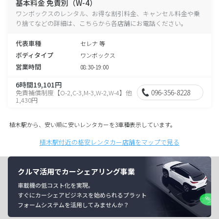
基本料金 免責別（W-4）
ワンボックスのレンタル、お得な割引料金、キャンセル料金や乗
り捨てなどの詳細は、こちらから各店舗にお電話ください。
代表車種
セレナ 等
ボディタイプ
ワンボックス
営業時間
08:30-19:00
6時間19,101円
096-356-8228
免責補償制度【O-2,C-3,M-3,W-2,W-4】他
1,430円
植木駅から、安い順に安いレンタカーを3車種表示しています。
植木駅付近の格安レンタカー店舗をマップで見る
クルマ活用でカーシェアリング事業
車載機の低コスト化を実現。
すぐにカーシェアビジネスを始められるプラット
フォームシステムを活用してみませんか？