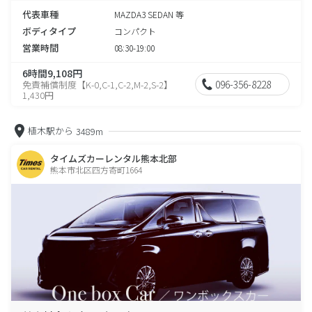
代表車種
MAZDA3 SEDAN 等
ボディタイプ
コンパクト
営業時間
08:30-19:00
6時間9,108円
096-356-8228
免責補償制度【K-0,C-1,C-2,M-2,S-2】
1,430円
植木駅から
3489m
タイムズカーレンタル熊本北部
熊本市北区四方寄町1664