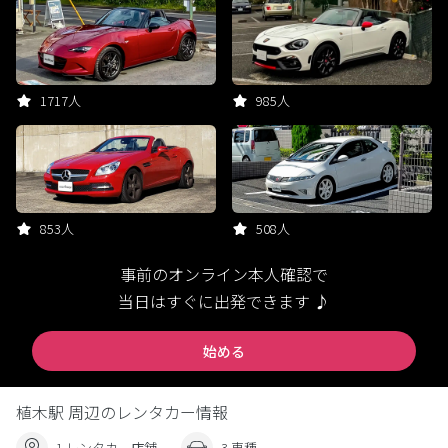
1717人
985人
853人
508人
事前のオンライン本人確認で
当日はすぐに出発できます ♪
始める
植木駅 周辺のレンタカー情報
1 レンタカー店舗
3 車種