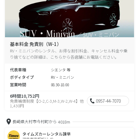
基本料金 免責別（W-1）
RV・ミニバンのレンタル、お得な割引料金、キャンセル料金や乗
り捨てなどの詳細は、こちらから各店舗にお電話ください。
代表車種
シエンタ 等
ボディタイプ
RV・ミニバン
営業時間
08:30-18:00
6時間10,752円
0957-44-7070
免責補償制度【O-2,C-3,M-3,W-2,W-4】他
1,430円
長崎県大村市今村町から
4018m
タイムズカーレンタル諫早
諫早市宇都町11-49