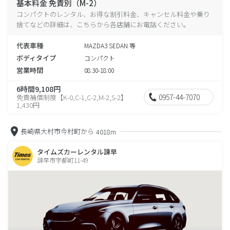
基本料金 免責別（M-2）
コンパクトのレンタル、お得な割引料金、キャンセル料金や乗り
捨てなどの詳細は、こちらから各店舗にお電話ください。
代表車種
MAZDA3 SEDAN 等
ボディタイプ
コンパクト
営業時間
08:30-18:00
6時間9,108円
0957-44-7070
免責補償制度【K-0,C-1,C-2,M-2,S-2】
1,430円
長崎県大村市今村町から
4018m
タイムズカーレンタル諫早
諫早市宇都町11-49