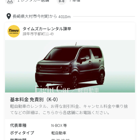
長崎県大村市今村町から
4018m
タイムズカーレンタル諫早
諫早市宇都町11-49
基本料金 免責別（K-0）
軽自動車のレンタル、お得な割引料金、キャンセル料金や乗り捨
てなどの詳細は、こちらから各店舗にお電話ください。
代表車種
N-BOX 等
ボディタイプ
軽自動車