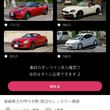
1717人
985人
853人
508人
事前のオンライン本人確認で
当日はすぐに出発できます ♪
始める
長崎県大村市今村町 周辺のレンタカー情報
1 レンタカー店舗
7 車種