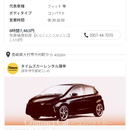
代表車種
フィット 等
ボディタイプ
コンパクト
営業時間
08:30-18:00
6時間7,463円
0957-44-7070
免責補償制度【K-0,C-1,C-2,M-2,S-2】
1,430円
長崎県大村市今村町から
4018m
タイムズカーレンタル諫早
諫早市宇都町11-49