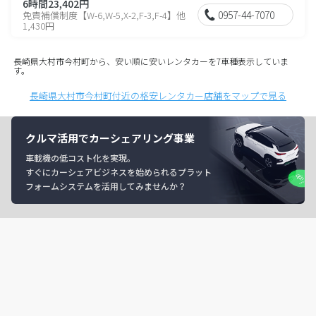
6時間23,402円
0957-44-7070
免責補償制度【W-6,W-5,X-2,F-3,F-4】他
1,430円
長崎県大村市今村町から、安い順に安いレンタカーを7車種表示していま
す。
長崎県大村市今村町付近の格安レンタカー店舗をマップで見る
クルマ活用でカーシェアリング事業
車載機の低コスト化を実現。
すぐにカーシェアビジネスを始められるプラット
フォームシステムを活用してみませんか？