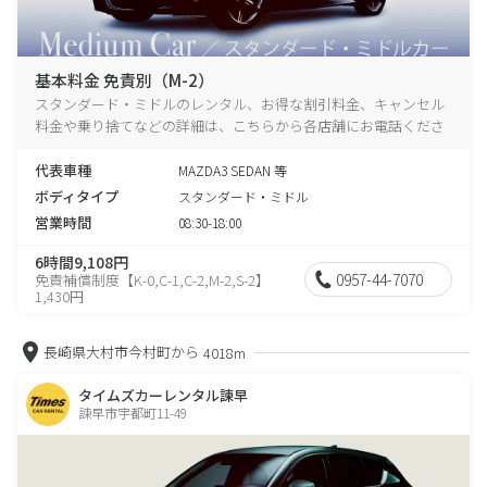
基本料金 免責別（M-2）
スタンダード・ミドルのレンタル、お得な割引料金、キャンセル
料金や乗り捨てなどの詳細は、こちらから各店舗にお電話くださ
い。
代表車種
MAZDA3 SEDAN 等
ボディタイプ
スタンダード・ミドル
営業時間
08:30-18:00
6時間9,108円
0957-44-7070
免責補償制度【K-0,C-1,C-2,M-2,S-2】
1,430円
長崎県大村市今村町から
4018m
タイムズカーレンタル諫早
諫早市宇都町11-49