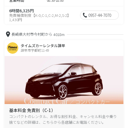
営業時間
08:30-18:00
6時間6,325円
0957-44-7070
免責補償制度【K-0,C-1,C-2,M-2,S-2】
1,430円
長崎県大村市今村町から
4018m
タイムズカーレンタル諫早
諫早市宇都町11-49
基本料金 免責別（C-1）
コンパクトのレンタル、お得な割引料金、キャンセル料金や乗り
捨てなどの詳細は、こちらから各店舗にお電話ください。