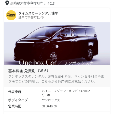
長崎県大村市今村町から
4018m
タイムズカーレンタル諫早
諫早市宇都町11-49
基本料金 免責別（W-6）
ワンボックスのレンタル、お得な割引料金、キャンセル料金や乗
り捨てなどの詳細は、こちらから各店舗にお電話ください。
ハイエースグランドキャビン(2700c
代表車種
c） 等
ボディタイプ
ワンボックス
営業時間
08:30-18:00