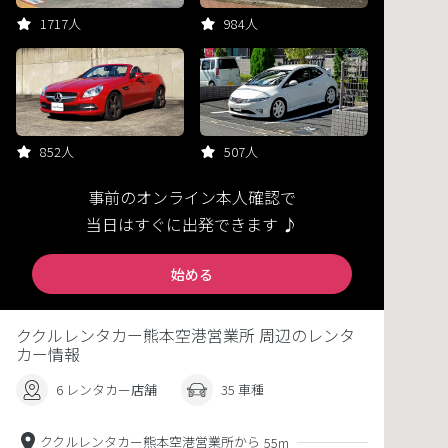
1717人
984人
852人
507人
事前のオンライン本人確認で
当日はすぐに出発できます ♪
始める
ククルレンタカー熊本空港営業所 周辺のレンタ
カー情報
6 レンタカー店舗
35 車種
ククルレンタカー熊本空港営業所から
55m