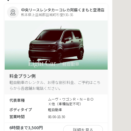
中央リースレンタカーコレカ阿蘇くまもと空港店
熊本県上益城郡益城町杉堂938-38
料金プラン例
軽自動車のレンタル、お得な割引料金、ご予約はこち
らから各店舗お電話ください。
ムーヴ・ワゴンＲ・Ｎ－ＢＯ
代表車種
Ｘ他（車種指定不可）
ボディタイプ
軽自動車
営業時間
08:00-18:30
6時間まで3,500円
詳細を見る