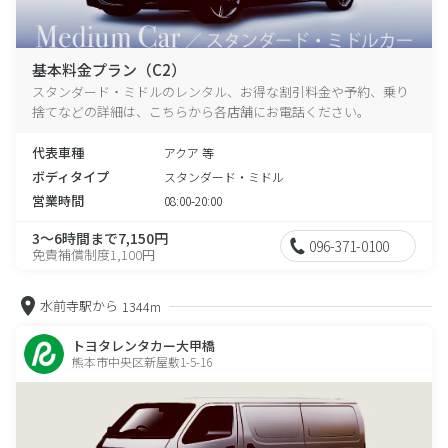
基本料金プラン（C2）
スタンダード・ミドルのレンタル、お得な割引料金や予約、乗り
捨てなどの詳細は、こちらから各店舗にお電話ください。
代表車種
アクア 等
ボディタイプ
スタンダード・ミドル
営業時間
08:00-20:00
3～6時間まで7,150円
096-371-0100
免責補償制度1,100円
水前寺駅から
1344m
トヨタレンタカー大甲橋
熊本市中央区新屋敷1-5-16