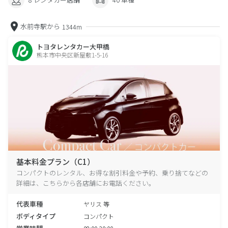
水前寺駅から
1344m
トヨタレンタカー大甲橋
熊本市中央区新屋敷1-5-16
基本料金プラン（C1）
コンパクトのレンタル、お得な割引料金や予約、乗り捨てなどの
詳細は、こちらから各店舗にお電話ください。
代表車種
ヤリス 等
ボディタイプ
コンパクト