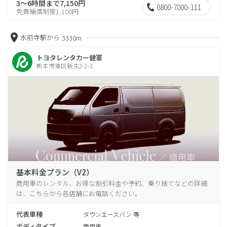
3～6時間まで7,150円
0800-7000-111
免責補償制度1,100円
水前寺駅から
3330m
トヨタレンタカー健軍
熊本市東区新生2-2-3
基本料金プラン（V2）
商用車のレンタル、お得な割引料金や予約、乗り捨てなどの詳細
は、こちらから各店舗にお電話ください。
代表車種
タウンエースバン 等
ボディタイプ
商用車