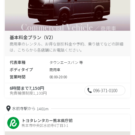
基本料金プラン（V2）
商用車のレンタル、お得な割引料金や予約、乗り捨てなどの詳細
は、こちらから各店舗にお電話ください。
代表車種
タウンエースバン 等
ボディタイプ
商用車
営業時間
08:00-20:00
6時間まで7,150円
096-371-0100
免責補償制度1,100円
水前寺駅から
1401m
トヨタレンタカー熊本県庁前
熊本市中央区水前寺6丁目3-1