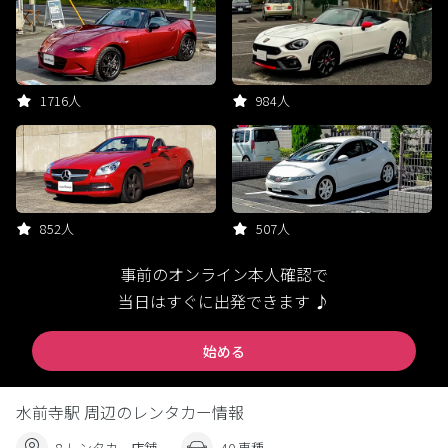
1716人
984人
852人
507人
事前のオンライン本人確認で
当日はすぐに出発できます ♪
始める
水前寺駅 周辺のレンタカー情報
8 レンタカー店舗
40 車種