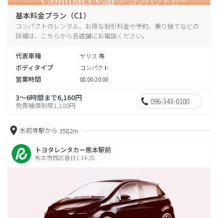
基本料金プラン（C1）
コンパクトのレンタル、お得な割引料金や予約、乗り捨てなどの
詳細は、こちらから各店舗にお電話ください。
代表車種
ヤリス 等
ボディタイプ
コンパクト
営業時間
08:00-20:00
3～6時間まで6,160円
096-343-0100
免責補償制度1,100円
水前寺駅から
3582m
トヨタレンタカー熊本駅前
熊本市西区春日1-14-28