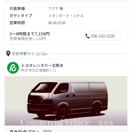
代表車種
アクア 等
ボディタイプ
スタンダード・ミドル
営業時間
08:00-20:00
3～6時間まで7,150円
096-343-0100
免責補償制度1,100円
水前寺駅から
3570m
トヨタレンタカー北熊本
熊本市北区室園町3-31
基本料金プラン（V2）