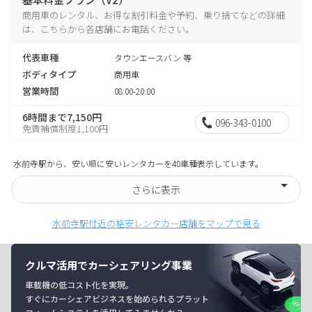
商用車のレンタル、お得な割引料金や予約、乗り捨てなどの詳細
は、こちらから各店舗にお電話ください。
代表車種
タウンエースバン 等
ボディタイプ
商用車
営業時間
08:00-20:00
6時間まで7,150円
096-343-0100
免責補償制度1,100円
水前寺駅から、安い順に安いレンタカーを40車種表示しています。
さらに表示
水前寺駅付近の格安レンタカー店舗をマップで見る
クルマ活用でカーシェアリング事業
車載機の低コスト化を実現。
すぐにカーシェアビジネスを始められるプラット