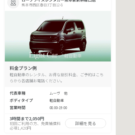
熊本市西区春日3丁目12-8
料金プラン例
軽自動車のレンタル、お得な割引料金、ご予約はこち
らから各店舗お電話ください。
代表車種
ムーヴ 他
ボディタイプ
軽自動車
営業時間
08:00-19:00
3時間まで2,050円
詳細を見る
初回ご利用の方、免責補償料
必項1,420円