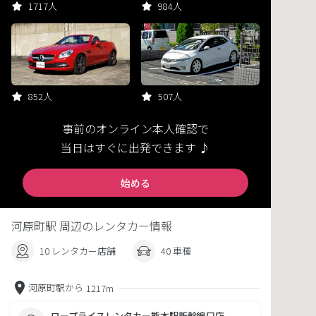
1717人
984人
852人
507人
事前のオンライン本人確認で
当日はすぐに出発できます ♪
始める
河原町駅 周辺のレンタカー情報
10 レンタカー店舗
40 車種
河原町駅から
1217m
ロープライスレンタカー熊本駅新幹線口店