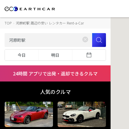
TOP
›
河原町駅 周辺の安い レンタカー Rent-a-Car
今日
明日
24時間 アプリで出発・返却できるクルマ
人気のクルマ