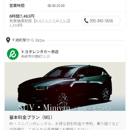
営業時間
08:00-20:00
6時間7,463円
095-843-5656
免責補償制度【K-0,C-1,C-2,M-2,S-2】
1,430円
千歳町駅から
592m
トヨタレンタカー赤迫
長崎市中園町21-19
基本料金プラン（W1）
RV・ミニバンのレンタル、お得な割引料金や予約、乗り捨てなど
の詳細は、こちらから各店舗にお電話ください。