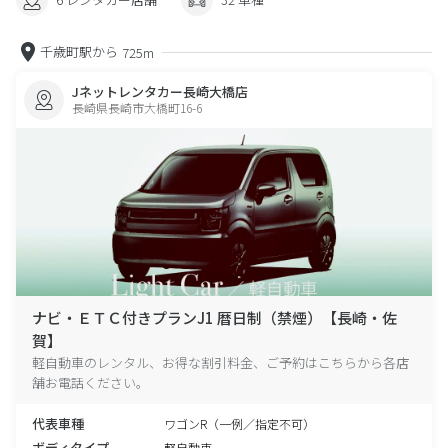
千歳町駅から
725m
Jネットレンタカー長崎大橋店
長崎県長崎市大橋町16-6
ナビ・ＥＴＣ付きプランJ1 暦日制（禁煙）【長崎・佐
賀】
軽自動車のレンタル、お得な割引料金、ご予約はこちらから各店
舗お電話ください。
代表車種
ワゴンR（一例／指定不可）
ボディタイプ
軽自動車