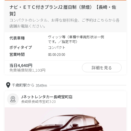
ナビ・ＥＴＣ付きプランJ2 暦日制（禁煙）【長崎・佐
賀】
コンパクトのレンタル、お得な割引料金、ご予約はこちらから各
店舗お電話ください。
ヴィッツ等（車種や車両形状は一例
代表車種
です。／指定不可）
ボディタイプ
コンパクト
営業時間
08:00-20:00
当日4,640円
詳細を見る
免責補償制度1,100円
千歳町駅から
3549m
Jネットレンタカー長崎宝町店
長崎県長崎市宝町3-20