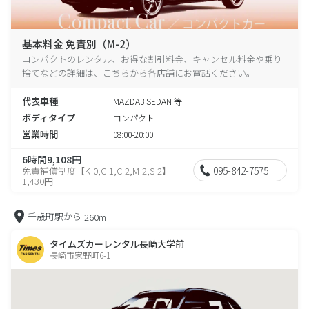
基本料金 免責別（M-2）
コンパクトのレンタル、お得な割引料金、キャンセル料金や乗り
捨てなどの詳細は、こちらから各店舗にお電話ください。
代表車種
MAZDA3 SEDAN 等
ボディタイプ
コンパクト
営業時間
08:00-20:00
6時間9,108円
095-842-7575
免責補償制度【K-0,C-1,C-2,M-2,S-2】
1,430円
千歳町駅から
260m
タイムズカーレンタル長崎大学前
長崎市家野町6-1