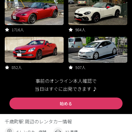
1716人
984人
852人
507人
事前のオンライン本人確認で
当日はすぐに出発できます ♪
始める
千歳町駅 周辺のレンタカー情報
6 レンタカー店舗
32 車種