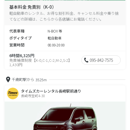
基本料金 免責別（K-0）
軽自動車のレンタル、お得な割引料金、キャンセル料金や乗り捨
てなどの詳細は、こちらから各店舗にお電話ください。
代表車種
N-BOX 等
ボディタイプ
軽自動車
営業時間
08:00-20:00
6時間6,325円
095-842-7575
免責補償制度【K-0,C-1,C-2,M-2,S-2】
1,430円
千歳町駅から
3525m
タイムズカーレンタル長崎駅前通り
長崎市宝町4-30