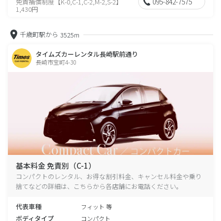
095-842-7575
免責補償制度【K-0,C-1,C-2,M-2,S-2】
1,430円
千歳町駅から
3525m
タイムズカーレンタル長崎駅前通り
長崎市宝町4-30
基本料金 免責別（C-1）
コンパクトのレンタル、お得な割引料金、キャンセル料金や乗り
捨てなどの詳細は、こちらから各店舗にお電話ください。
代表車種
フィット 等
ボディタイプ
コンパクト