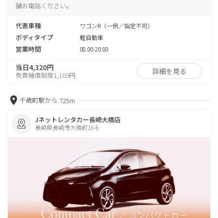
舗お電話ください。
代表車種
ワゴンR（一例／指定不可）
ボディタイプ
軽自動車
営業時間
08:00-20:00
当日4,320円
詳細を見る
免責補償制度1,100円
千歳町駅から
725m
Jネットレンタカー長崎大橋店
長崎県長崎市大橋町16-6