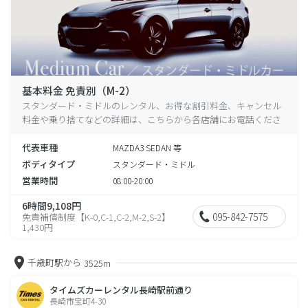
基本料金 免責別（M-2）
スタンダード・ミドルのレンタル、お得な割引料金、キャンセル
料金や乗り捨てなどの詳細は、こちらから各店舗にお電話くださ
い。
代表車種
MAZDA3 SEDAN 等
ボディタイプ
スタンダード・ミドル
営業時間
08:00-20:00
6時間9,108円
095-842-7575
免責補償制度【K-0,C-1,C-2,M-2,S-2】
1,430円
千歳町駅から
3525m
タイムズカーレンタル長崎駅前通り
長崎市宝町4-30