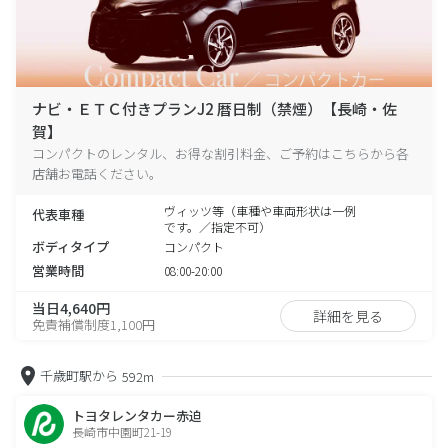
ナビ・ＥＴＣ付きプランJ2 暦日制（禁煙）【長崎・佐
賀】
コンパクトのレンタル、お得な割引料金、ご予約はこちらから各
店舗お電話ください。
ヴィッツ等（車種や車両形状は一例
代表車種
です。／指定不可）
ボディタイプ
コンパクト
営業時間
08:00-20:00
当日4,640円
詳細を見る
免責補償制度1,100円
千歳町駅から
592m
トヨタレンタカー赤迫
長崎市中園町21-19