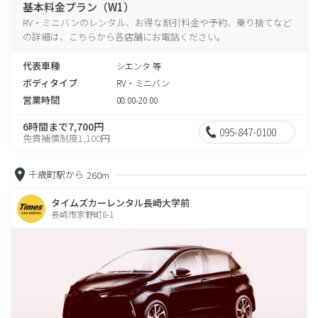
基本料金プラン（W1）
RV・ミニバンのレンタル、お得な割引料金や予約、乗り捨てなど
の詳細は、こちらから各店舗にお電話ください。
代表車種
シエンタ 等
ボディタイプ
RV・ミニバン
営業時間
08:00-20:00
6時間まで7,700円
095-847-0100
免責補償制度1,100円
千歳町駅から
260m
タイムズカーレンタル長崎大学前
長崎市家野町6-1