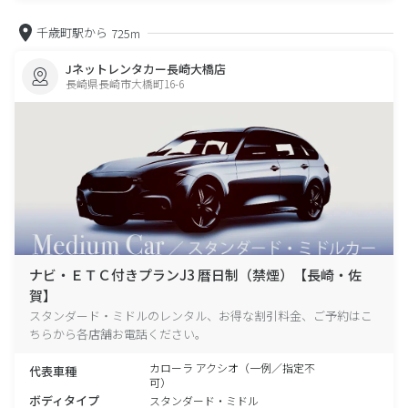
千歳町駅から
725m
Jネットレンタカー長崎大橋店
長崎県長崎市大橋町16-6
ナビ・ＥＴＣ付きプランJ3 暦日制（禁煙）【長崎・佐
賀】
スタンダード・ミドルのレンタル、お得な割引料金、ご予約はこ
ちらから各店舗お電話ください。
カローラ アクシオ（一例／指定不
代表車種
可）
ボディタイプ
スタンダード・ミドル