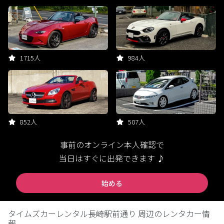
1715人
984人
852人
507人
事前のオンライン本人確認で
当日はすぐに出発できます ♪
始める
タイムズカーレンタル長崎駅前通り 周辺のレンタカー情
報