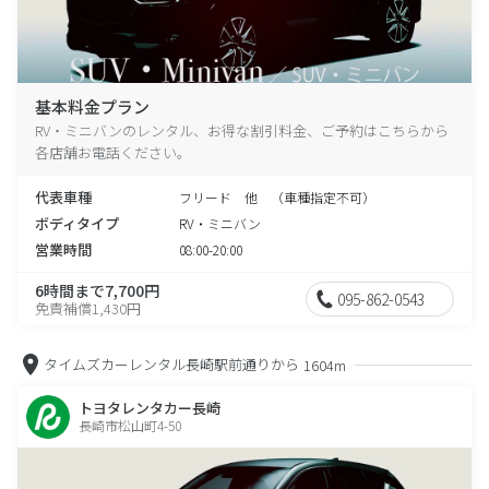
基本料金プラン
RV・ミニバンのレンタル、お得な割引料金、ご予約はこちらから
各店舗お電話ください。
代表車種
フリード 他 （車種指定不可）
ボディタイプ
RV・ミニバン
営業時間
08:00-20:00
6時間まで7,700円
095-862-0543
免責補償1,430円
タイムズカーレンタル長崎駅前通りから
1604m
トヨタレンタカー長崎
長崎市松山町4-50