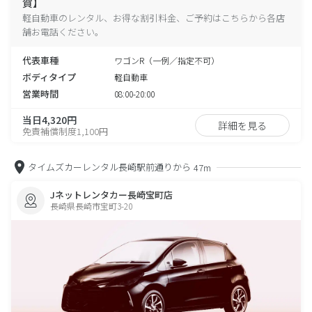
賀】
軽自動車のレンタル、お得な割引料金、ご予約はこちらから各店
舗お電話ください。
代表車種
ワゴンR（一例／指定不可）
ボディタイプ
軽自動車
営業時間
08:00-20:00
当日4,320円
詳細を見る
免責補償制度1,100円
タイムズカーレンタル長崎駅前通りから
47m
Jネットレンタカー長崎宝町店
長崎県長崎市宝町3-20