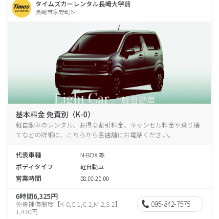
タイムズカーレンタル長崎大学前
長崎市家野町6-1
基本料金 免責別（K-0）
軽自動車のレンタル、お得な割引料金、キャンセル料金や乗り捨
てなどの詳細は、こちらから各店舗にお電話ください。
代表車種
N-BOX 等
ボディタイプ
軽自動車
営業時間
08:00-20:00
6時間6,325円
095-842-7575
免責補償制度【K-0,C-1,C-2,M-2,S-2】
1,430円