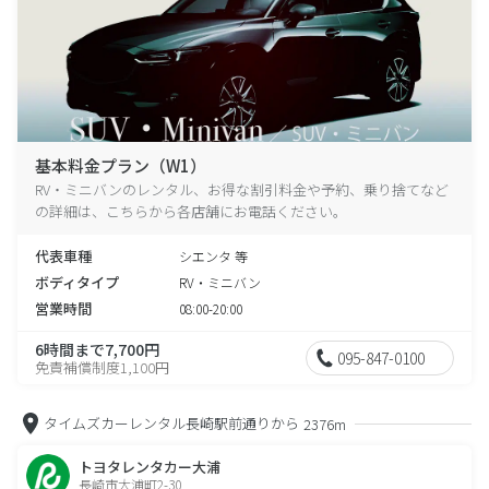
基本料金プラン（W1）
RV・ミニバンのレンタル、お得な割引料金や予約、乗り捨てなど
の詳細は、こちらから各店舗にお電話ください。
代表車種
シエンタ 等
ボディタイプ
RV・ミニバン
営業時間
08:00-20:00
6時間まで7,700円
095-847-0100
免責補償制度1,100円
タイムズカーレンタル長崎駅前通りから
2376m
トヨタレンタカー大浦
長崎市大浦町2-30