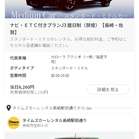
ナビ・ＥＴＣ付きプランJ3 暦日制（禁煙）【長崎・佐
賀】
スタンダード・ミドルのレンタル、お得な割引料金、ご予約はこ
ちらから各店舗お電話ください。
カローラ アクシオ（一例／指定不
代表車種
可）
ボディタイプ
スタンダード・ミドル
営業時間
08:00-20:00
当日6,260円
詳細を見る
免責補償制度1,100円
タイムズカーレンタル長崎駅前通りから
0m
タイムズカーレンタル長崎駅前通り
長崎市宝町4-30