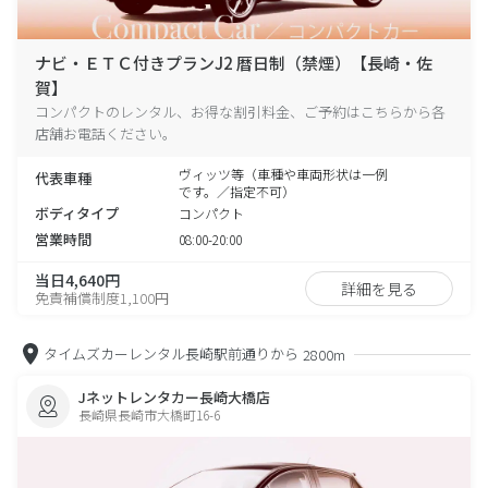
ナビ・ＥＴＣ付きプランJ2 暦日制（禁煙）【長崎・佐
賀】
コンパクトのレンタル、お得な割引料金、ご予約はこちらから各
店舗お電話ください。
ヴィッツ等（車種や車両形状は一例
代表車種
です。／指定不可）
ボディタイプ
コンパクト
営業時間
08:00-20:00
当日4,640円
詳細を見る
免責補償制度1,100円
タイムズカーレンタル長崎駅前通りから
2800m
Jネットレンタカー長崎大橋店
長崎県長崎市大橋町16-6