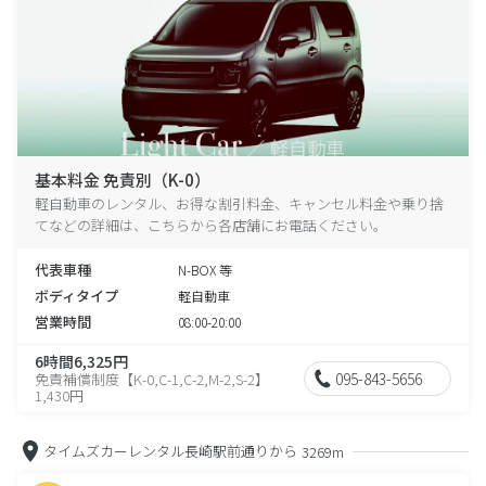
基本料金 免責別（K-0）
軽自動車のレンタル、お得な割引料金、キャンセル料金や乗り捨
てなどの詳細は、こちらから各店舗にお電話ください。
代表車種
N-BOX 等
ボディタイプ
軽自動車
営業時間
08:00-20:00
6時間6,325円
095-843-5656
免責補償制度【K-0,C-1,C-2,M-2,S-2】
1,430円
タイムズカーレンタル長崎駅前通りから
3269m