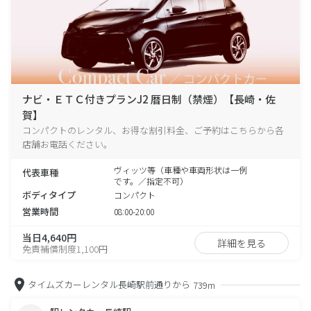
ナビ・ＥＴＣ付きプランJ2 暦日制（禁煙）【長崎・佐
賀】
コンパクトのレンタル、お得な割引料金、ご予約はこちらから各
店舗お電話ください。
ヴィッツ等（車種や車両形状は一例
代表車種
です。／指定不可）
ボディタイプ
コンパクト
営業時間
08:00-20:00
当日4,640円
詳細を見る
免責補償制度1,100円
タイムズカーレンタル長崎駅前通りから
739m