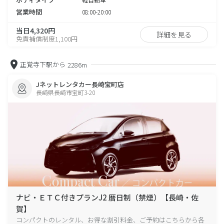
営業時間
08:00-20:00
当日4,320円
詳細を見る
免責補償制度1,100円
正覚寺下駅から
2286m
Jネットレンタカー長崎宝町店
長崎県長崎市宝町3-20
ナビ・ＥＴＣ付きプランJ2 暦日制（禁煙）【長崎・佐
賀】
コンパクトのレンタル、お得な割引料金、ご予約はこちらから各