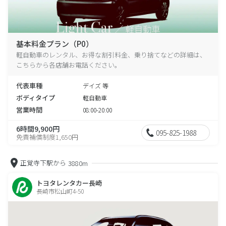
基本料金プラン（P0）
軽自動車のレンタル、お得な割引料金、乗り捨てなどの詳細は、
こちらから各店舗お電話ください。
代表車種
デイズ 等
ボディタイプ
軽自動車
営業時間
08:00-20:00
6時間9,900円
095-825-1988
免責補償制度1,650円
正覚寺下駅から
3880m
トヨタレンタカー長崎
長崎市松山町4-50