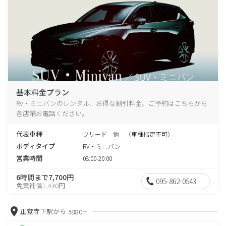
基本料金プラン
RV・ミニバンのレンタル、お得な割引料金、ご予約はこちらから
各店舗お電話ください。
代表車種
フリード 他 （車種指定不可）
ボディタイプ
RV・ミニバン
営業時間
08:00-20:00
6時間まで7,700円
095-862-0543
免責補償1,430円
正覚寺下駅から
3880m