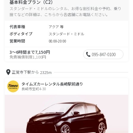
基本料金プラン（C2）
スタンダード・ミドルのレンタル、お得な割引料金や予約、乗り
捨てなどの詳細は、こちらから各店舗にお電話ください。
代表車種
アクア 等
ボディタイプ
スタンダード・ミドル
営業時間
08:00-20:00
3～6時間まで7,150円
095-847-0100
免責補償制度1,100円
正覚寺下駅から
2325m
タイムズカーレンタル長崎駅前通り
長崎市宝町4-30