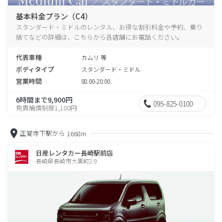
基本料金プラン（C4）
スタンダード・ミドルのレンタル、お得な割引料金や予約、乗り
捨てなどの詳細は、こちらから各店舗にお電話ください。
代表車種
カムリ 等
ボディタイプ
スタンダード・ミドル
営業時間
08:00-20:00
6時間まで9,900円
095-825-0100
免責補償制度1,100円
正覚寺下駅から
1668m
日産レンタカー長崎駅前店
長崎県長崎市大黒町2-9