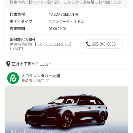
料金や乗り捨てなどの詳細は、こちらから各店舗にお電話くださ
い。
代表車種
MAZDA3 SEDAN 等
ボディタイプ
スタンダード・ミドル
営業時間
08:00-20:00
6時間9,108円
095-843-5656
免責補償制度【K-0,C-1,C-2,M-2,S-2】
1,430円
正覚寺下駅から
1162m
トヨタレンタカー大浦
長崎市大浦町2-30