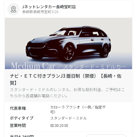
Jネットレンタカー長崎宝町店
長崎県長崎市宝町3-20
ナビ・ＥＴＣ付きプランJ3 暦日制（禁煙）【長崎・佐
賀】
スタンダード・ミドルのレンタル、お得な割引料金、ご予約はこ
ちらから各店舗お電話ください。
カローラ アクシオ（一例／指定不
代表車種
可）
ボディタイプ
スタンダード・ミドル
営業時間
08:00-20:00
当日6,260円