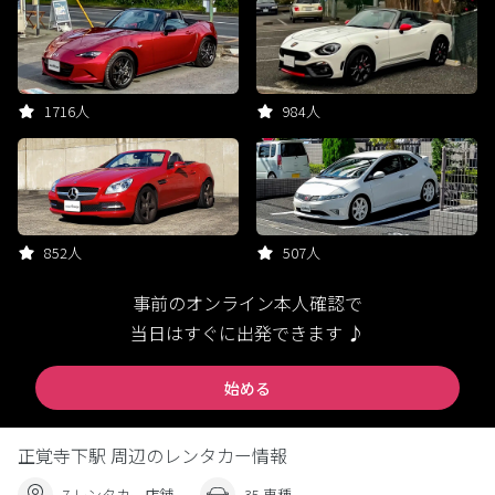
1716人
984人
852人
507人
事前のオンライン本人確認で
当日はすぐに出発できます ♪
始める
正覚寺下駅 周辺のレンタカー情報
7 レンタカー店舗
35 車種