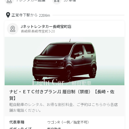
正覚寺下駅から
2286m
Jネットレンタカー長崎宝町店
長崎県長崎市宝町3-20
ナビ・ＥＴＣ付きプランJ1 暦日制（禁煙）【長崎・佐
賀】
軽自動車のレンタル、お得な割引料金、ご予約はこちらから各店
舗お電話ください。
代表車種
ワゴンR（一例／指定不可）
ボディタイプ
軽自動車