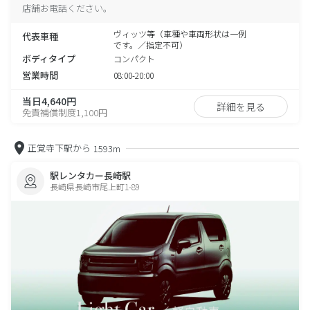
店舗お電話ください。
ヴィッツ等（車種や車両形状は一例
代表車種
です。／指定不可）
ボディタイプ
コンパクト
営業時間
08:00-20:00
当日4,640円
詳細を見る
免責補償制度1,100円
正覚寺下駅から
1593m
駅レンタカー長崎駅
長崎県長崎市尾上町1-89