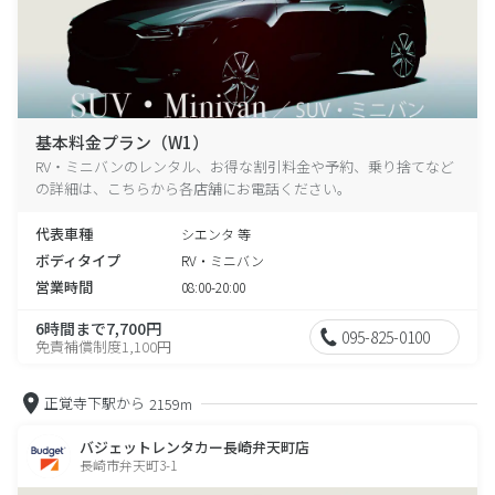
基本料金プラン（W1）
RV・ミニバンのレンタル、お得な割引料金や予約、乗り捨てなど
の詳細は、こちらから各店舗にお電話ください。
代表車種
シエンタ 等
ボディタイプ
RV・ミニバン
営業時間
08:00-20:00
6時間まで7,700円
095-825-0100
免責補償制度1,100円
正覚寺下駅から
2159m
バジェットレンタカー長崎弁天町店
長崎市弁天町3-1