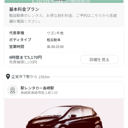
基本料金プラン
軽自動車のレンタル、お得な割引料金、ご予約はこちらから各店
舗お電話ください。
代表車種
ワゴンR 他
ボディタイプ
軽自動車
営業時間
08:00-20:00
6時間まで5,170円
詳細を見る
免責補償1,100円
正覚寺下駅から
1593m
駅レンタカー長崎駅
長崎県長崎市尾上町1-89