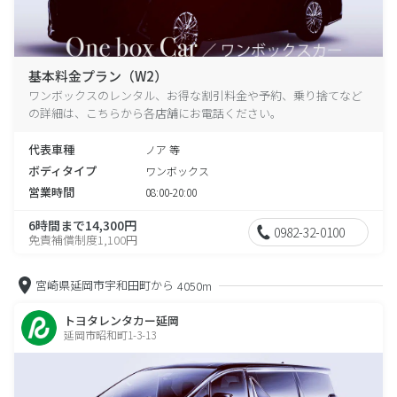
基本料金プラン（W2）
ワンボックスのレンタル、お得な割引料金や予約、乗り捨てなど
の詳細は、こちらから各店舗にお電話ください。
代表車種
ノア 等
ボディタイプ
ワンボックス
営業時間
08:00-20:00
6時間まで14,300円
0982-32-0100
免責補償制度1,100円
宮崎県延岡市宇和田町から
4050m
トヨタレンタカー延岡
延岡市昭和町1-3-13