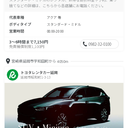
捨てなどの詳細は、こちらから各店舗にお電話ください。
代表車種
アクア 等
ボディタイプ
スタンダード・ミドル
営業時間
08:00-20:00
3～6時間まで7,150円
0982-32-0100
免責補償制度1,100円
宮崎県延岡市宇和田町から
4050m
トヨタレンタカー延岡
延岡市昭和町1-3-13