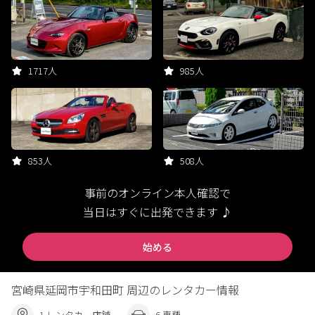
1717人
985人
853人
508人
事前のオンライン本人確認で
当日はすぐに出発できます ♪
始める
宮崎県延岡市宇和田町 周辺のレンタカー情報
1 レンタカー店舗
6 車種