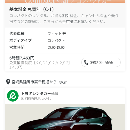
基本料金 免責別（C-1）
コンパクトのレンタル、お得な割引料金、キャンセル料金や乗り
捨てなどの詳細は、こちらから各店舗にお電話ください。
代表車種
フィット 等
ボディタイプ
コンパクト
営業時間
09:00-19:00
6時間7,463円
0982-35-5656
免責補償制度【K-0,C-1,C-2,M-2,S-2】
1,430円
宮崎県延岡市高千穂通から
796m
トヨタレンタカー延岡
延岡市昭和町1-3-13