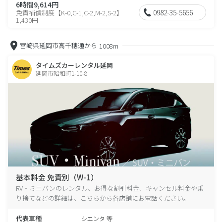
6時間9,614円
0982-35-5656
免責補償制度【K-0,C-1,C-2,M-2,S-2】
1,430円
宮崎県延岡市高千穂通から
1008m
タイムズカーレンタル延岡
延岡市昭和町1-10-8
基本料金 免責別（W-1）
RV・ミニバンのレンタル、お得な割引料金、キャンセル料金や乗
り捨てなどの詳細は、こちらから各店舗にお電話ください。
代表車種
シエンタ 等