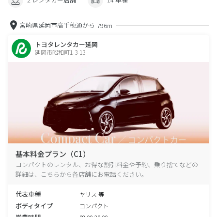
宮崎県延岡市高千穂通から
796m
トヨタレンタカー延岡
延岡市昭和町1-3-13
基本料金プラン（C1）
コンパクトのレンタル、お得な割引料金や予約、乗り捨てなどの
詳細は、こちらから各店舗にお電話ください。
代表車種
ヤリス 等
ボディタイプ
コンパクト