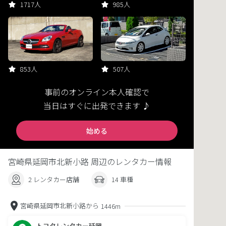
1717人
985人
853人
507人
事前のオンライン本人確認で
当日はすぐに出発できます ♪
始める
宮崎県延岡市北新小路 周辺のレンタカー情報
2 レンタカー店舗
14 車種
宮崎県延岡市北新小路から
1446m
トヨタレンタカー延岡