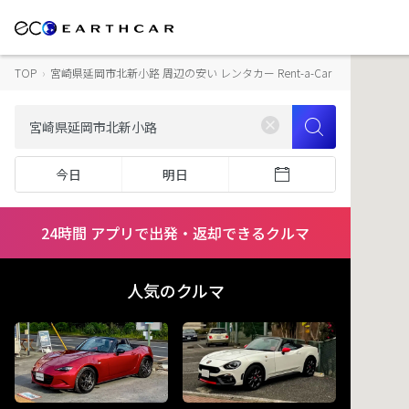
TOP
›
宮崎県延岡市北新小路 周辺の安い レンタカー Rent-a-Car
今日
明日
24時間 アプリで出発・返却できるクルマ
人気のクルマ