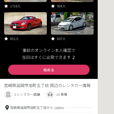
1716人
984人
852人
507人
事前のオンライン本人確認で
当日はすぐに出発できます ♪
始める
宮崎県延岡市旭町五丁目 周辺のレンタカー情報
2 レンタカー店舗
14 車種
宮崎県延岡市旭町五丁目から
1489m