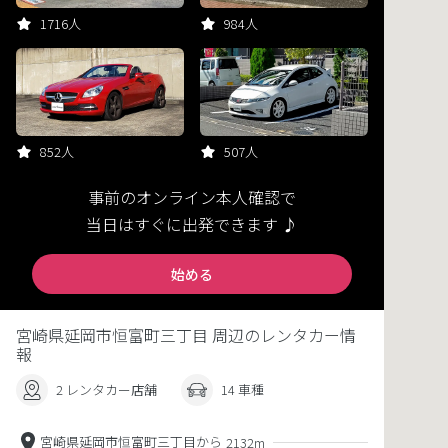
1716人
984人
852人
507人
事前のオンライン本人確認で
当日はすぐに出発できます ♪
始める
宮崎県延岡市恒富町三丁目 周辺のレンタカー情
報
2 レンタカー店舗
14 車種
宮崎県延岡市恒富町三丁目から
2132m