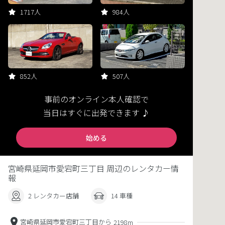
1717人
984人
852人
507人
事前のオンライン本人確認で
当日はすぐに出発できます ♪
始める
宮崎県延岡市愛宕町三丁目 周辺のレンタカー情
報
2 レンタカー店舗
14 車種
宮崎県延岡市愛宕町三丁目から
2198m