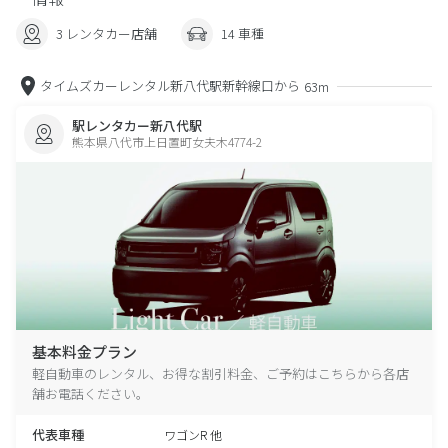
3 レンタカー店舗
14 車種
タイムズカーレンタル新八代駅新幹線口から
63m
駅レンタカー新八代駅
熊本県八代市上日置町女夫木4774-2
基本料金プラン
軽自動車のレンタル、お得な割引料金、ご予約はこちらから各店
舗お電話ください。
代表車種
ワゴンR 他