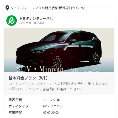
タイムズカーレンタル新八代駅新幹線口から
764m
トヨタレンタカー八代
八代市長田町3137-1
基本料金プラン（W1）
RV・ミニバンのレンタル、お得な割引料金や予約、乗り捨てなど
の詳細は、こちらから各店舗にお電話ください。
代表車種
シエンタ 等
ボディタイプ
RV・ミニバン
営業時間
08:00-20:00