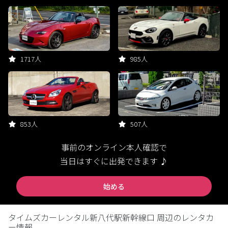
1717人
985人
853人
507人
事前のオンライン本人確認で
当日はすぐに出発できます ♪
始める
タイムズカーレンタル新八代駅新幹線口 周辺のレンタカ
ー情報