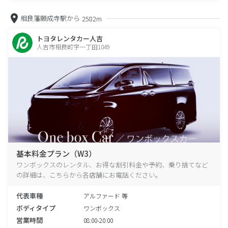
相良藩願成寺駅から
2582m
トヨタレンタカー人吉
人吉市相良町字一丁田1049
基本料金プラン（W3）
ワンボックスのレンタル、お得な割引料金や予約、乗り捨てなど
の詳細は、こちらから各店舗にお電話ください。
代表車種
アルファード 等
ボディタイプ
ワンボックス
営業時間
08:00-20:00