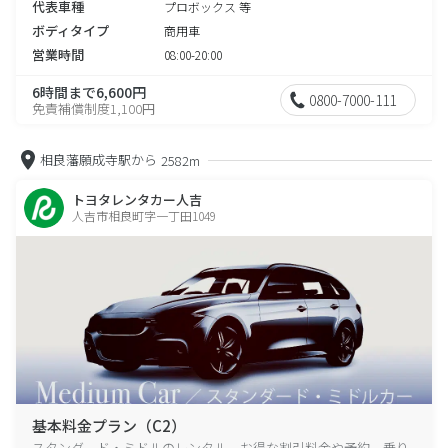
代表車種
プロボックス 等
ボディタイプ
商用車
営業時間
08:00-20:00
6時間まで6,600円
0800-7000-111
免責補償制度1,100円
相良藩願成寺駅から
2582m
トヨタレンタカー人吉
人吉市相良町字一丁田1049
基本料金プラン（C2）
スタンダード・ミドルのレンタル、お得な割引料金や予約、乗り