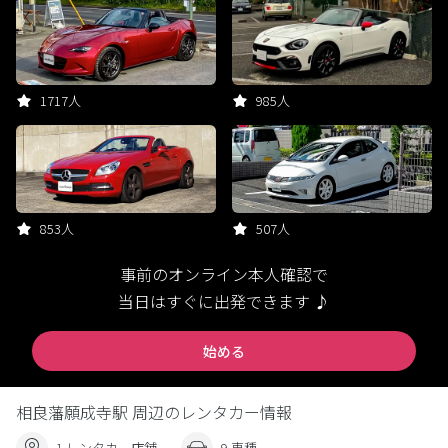
1717人
985人
853人
507人
事前のオンライン本人確認で
当日はすぐに出発できます ♪
始める
相良藩願成寺駅 周辺のレンタカー情報
1 レンタカー店舗
9 車種