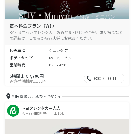
基本料金プラン（W1）
RV・ミニバンのレンタル、お得な割引料金や予約、乗り捨てなど
の詳細は、こちらから各店舗にお電話ください。
代表車種
シエンタ 等
ボディタイプ
RV・ミニバン
営業時間
08:00-20:00
6時間まで7,700円
0800-7000-111
免責補償制度1,100円
相良藩願成寺駅から
2582m
トヨタレンタカー人吉
人吉市相良町字一丁田1049