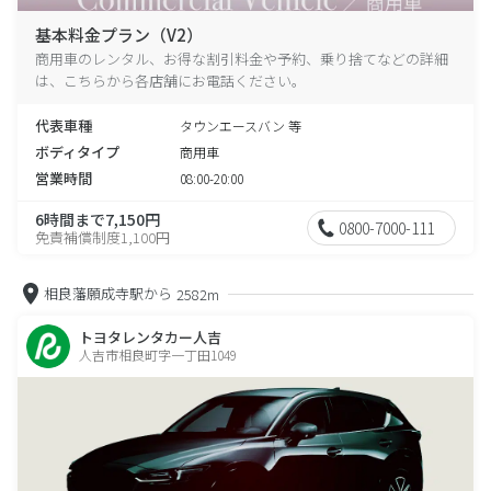
基本料金プラン（V2）
商用車のレンタル、お得な割引料金や予約、乗り捨てなどの詳細
は、こちらから各店舗にお電話ください。
代表車種
タウンエースバン 等
ボディタイプ
商用車
営業時間
08:00-20:00
6時間まで7,150円
0800-7000-111
免責補償制度1,100円
相良藩願成寺駅から
2582m
トヨタレンタカー人吉
人吉市相良町字一丁田1049