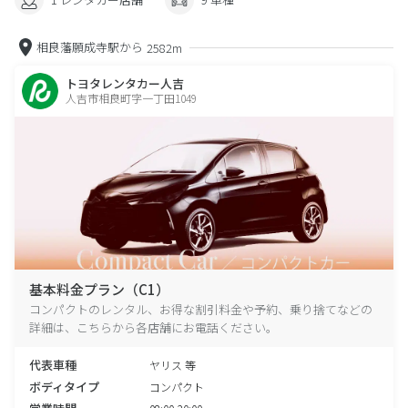
相良藩願成寺駅から
2582m
トヨタレンタカー人吉
人吉市相良町字一丁田1049
基本料金プラン（C1）
コンパクトのレンタル、お得な割引料金や予約、乗り捨てなどの
詳細は、こちらから各店舗にお電話ください。
代表車種
ヤリス 等
ボディタイプ
コンパクト