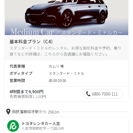
基本料金プラン（C4）
スタンダード・ミドルのレンタル、お得な割引料金や予約、乗り
捨てなどの詳細は、こちらから各店舗にお電話ください。
代表車種
カムリ 等
ボディタイプ
スタンダード・ミドル
営業時間
08:00-20:00
6時間まで9,900円
0800-7000-111
免責補償制度1,100円
相良藩願成寺駅から
2582m
トヨタレンタカー人吉
人吉市相良町字一丁田1049