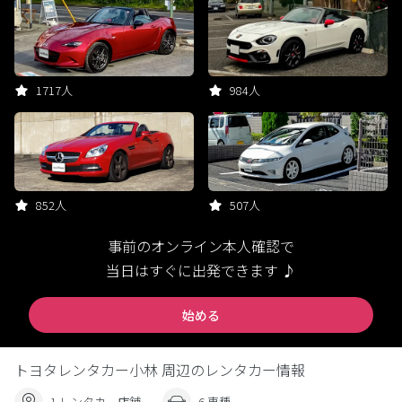
1717人
984人
852人
507人
事前のオンライン本人確認で
当日はすぐに出発できます ♪
始める
トヨタレンタカー小林 周辺のレンタカー情報
1 レンタカー店舗
6 車種