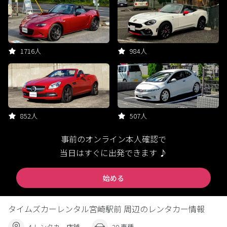
1716人
984人
852人
507人
事前のオンライン本人確認で
当日はすぐに出発できます ♪
始める
タイムズカーレンタル宮崎駅前 周辺のレンタカー情報
4 レンタカー店舗
20 車種