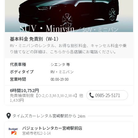
基本料金 免責別（W-1）
RV・ミニバンのレンタル、お得な割引料金、キャンセル料金や乗
り捨てなどの詳細は、こちらから各店舗にお電話ください。
代表車種
シエンタ 等
ボディタイプ
RV・ミニバン
営業時間
08:00-19:00
6時間10,752円
0985-25-5171
免責補償制度【O-2,C-3,M-3,W-2,W-4】他
1,430円
タイムズカーレンタル宮崎駅前から
24m
バジェットレンタカー宮崎駅前店
宮崎市老松2-1-14