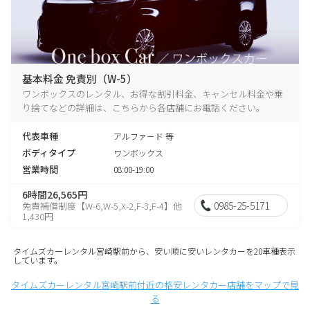
基本料金 免責別（W-5）
ワンボックスのレンタル、お得な割引料金、キャンセル料金や乗
り捨てなどの詳細は、こちらから各店舗にお電話ください。
代表車種
アルファード 等
ボディタイプ
ワンボックス
営業時間
08:00-19:00
6時間26,565円
0985-25-5171
免責補償制度【W-6,W-5,X-2,F-3,F-4】他
1,430円
タイムズカーレンタル宮崎駅前から、安い順に安いレンタカーを20車種表示
しています。
タイムズカーレンタル宮崎駅前付近の格安レンタカー店舗をマップで見
る