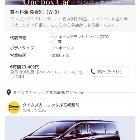
基本料金 免責別（W-6）
ワンボックスのレンタル、お得な割引料金、キャンセル料金や乗
り捨てなどの詳細は、こちらから各店舗にお電話ください。
ハイエースグランドキャビン(2700c
代表車種
c） 等
ボディタイプ
ワンボックス
営業時間
08:00-19:00
6時間23,402円
0985-25-5171
免責補償制度【W-6,W-5,X-2,F-3,F-4】他
1,430円
タイムズカーレンタル宮崎駅前から
0m
タイムズカーレンタル宮崎駅前
宮崎市老松2-2