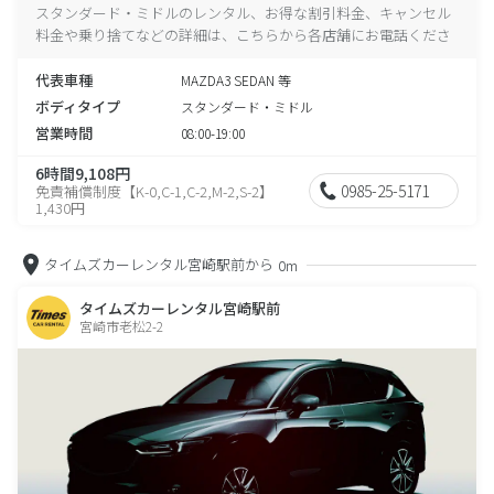
スタンダード・ミドルのレンタル、お得な割引料金、キャンセル
料金や乗り捨てなどの詳細は、こちらから各店舗にお電話くださ
い。
代表車種
MAZDA3 SEDAN 等
ボディタイプ
スタンダード・ミドル
営業時間
08:00-19:00
6時間9,108円
0985-25-5171
免責補償制度【K-0,C-1,C-2,M-2,S-2】
1,430円
タイムズカーレンタル宮崎駅前から
0m
タイムズカーレンタル宮崎駅前
宮崎市老松2-2