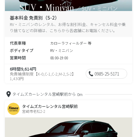
基本料金 免責別（S-2）
RV・ミニバンのレンタル、お得な割引料金、キャンセル料金や乗
り捨てなどの詳細は、こちらから各店舗にお電話ください。
代表車種
カローラフィールダー 等
ボディタイプ
RV・ミニバン
営業時間
08:00-19:00
6時間9,614円
0985-25-5171
免責補償制度【K-0,C-1,C-2,M-2,S-2】
1,430円
タイムズカーレンタル宮崎駅前から
0m
タイムズカーレンタル宮崎駅前
宮崎市老松2-2