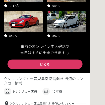
1717人
984人
852人
507人
事前のオンライン本人確認で
当日はすぐに出発できます ♪
始める
ククルレンタカー鹿児島空港営業所 周辺のレン
タカー情報
9 レンタカー店舗
40 車種
ククルレンタカー鹿児島空港営業所から
2127m