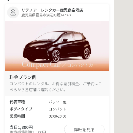
リテノア レンタカー鹿児島空港店
鹿児島県霧島市溝辺町麓1423-3
料金プラン例
コンパクトのレンタル、お得な割引料金、ご予約はこ
ちらから各店舗お電話ください。
代表車種
パッソ 他
ボディタイプ
コンパクト
営業時間
08:00-20:00
当日1,800円
詳細を見る
免責補償制度1,100円