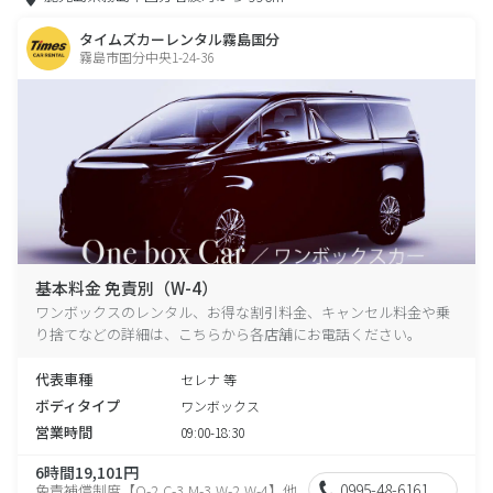
タイムズカーレンタル霧島国分
霧島市国分中央1-24-36
基本料金 免責別（W-4）
ワンボックスのレンタル、お得な割引料金、キャンセル料金や乗
り捨てなどの詳細は、こちらから各店舗にお電話ください。
代表車種
セレナ 等
ボディタイプ
ワンボックス
営業時間
09:00-18:30
6時間19,101円
0995-48-6161
免責補償制度【O-2,C-3,M-3,W-2,W-4】他