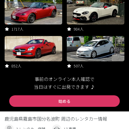
1717人
984人
852人
507人
事前のオンライン本人確認で
当日はすぐに出発できます ♪
始める
鹿児島県霧島市国分名波町 周辺のレンタカー情報
2 レンタカー店舗
17 車種