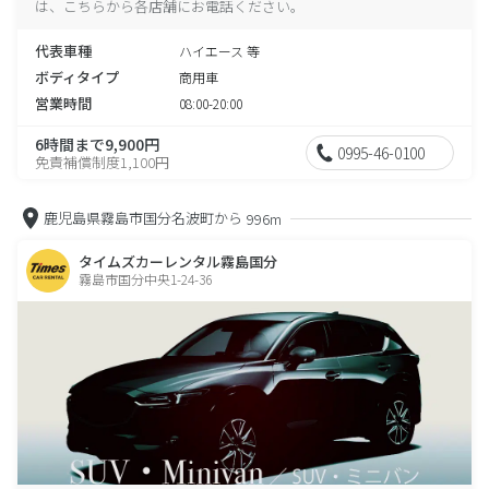
は、こちらから各店舗にお電話ください。
代表車種
ハイエース 等
ボディタイプ
商用車
営業時間
08:00-20:00
6時間まで9,900円
0995-46-0100
免責補償制度1,100円
鹿児島県霧島市国分名波町から
996m
タイムズカーレンタル霧島国分
霧島市国分中央1-24-36