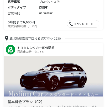
代表車種
プロボックス 等
ボディタイプ
商用車
営業時間
08:00-20:00
6時間まで6,600円
0995-46-0100
免責補償制度1,100円
鹿児島県霧島市国分名波町から
1730m
トヨタレンタカー国分駅前
霧島市国分中央1-3-5
基本料金プラン（C2）
スタンダード・ミドルのレンタル、お得な割引料金や予約、乗り