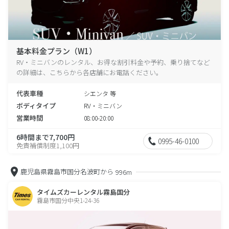
基本料金プラン（W1）
RV・ミニバンのレンタル、お得な割引料金や予約、乗り捨てなど
の詳細は、こちらから各店舗にお電話ください。
代表車種
シエンタ 等
ボディタイプ
RV・ミニバン
営業時間
08:00-20:00
6時間まで7,700円
0995-46-0100
免責補償制度1,100円
鹿児島県霧島市国分名波町から
996m
タイムズカーレンタル霧島国分
霧島市国分中央1-24-36