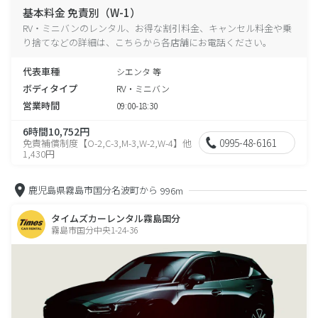
基本料金 免責別（W-1）
RV・ミニバンのレンタル、お得な割引料金、キャンセル料金や乗
り捨てなどの詳細は、こちらから各店舗にお電話ください。
代表車種
シエンタ 等
ボディタイプ
RV・ミニバン
営業時間
09:00-18:30
6時間10,752円
0995-48-6161
免責補償制度【O-2,C-3,M-3,W-2,W-4】他
1,430円
鹿児島県霧島市国分名波町から
996m
タイムズカーレンタル霧島国分
霧島市国分中央1-24-36