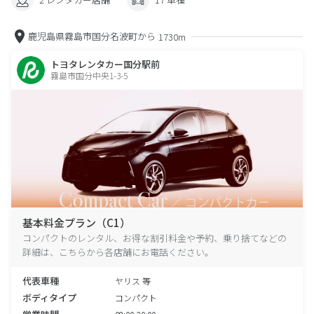
鹿児島県霧島市国分名波町から
1730m
トヨタレンタカー国分駅前
霧島市国分中央1-3-5
基本料金プラン（C1）
コンパクトのレンタル、お得な割引料金や予約、乗り捨てなどの
詳細は、こちらから各店舗にお電話ください。
代表車種
ヤリス 等
ボディタイプ
コンパクト