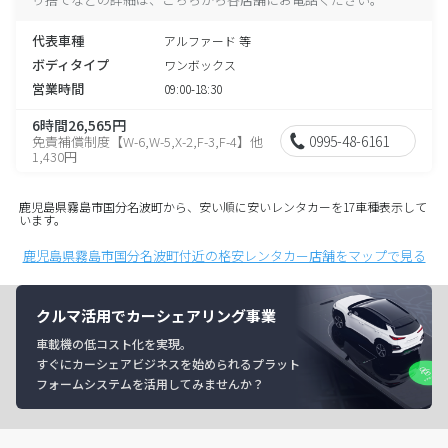
代表車種
アルファード 等
ボディタイプ
ワンボックス
営業時間
09:00-18:30
6時間26,565円
0995-48-6161
免責補償制度【W-6,W-5,X-2,F-3,F-4】他
1,430円
鹿児島県霧島市国分名波町から、安い順に安いレンタカーを17車種表示して
います。
鹿児島県霧島市国分名波町付近の格安レンタカー店舗をマップで見る
クルマ活用でカーシェアリング事業
車載機の低コスト化を実現。
すぐにカーシェアビジネスを始められるプラット
フォームシステムを活用してみませんか？