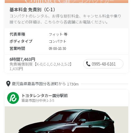
基本料金 免責別（C-1）
コンパクトのレンタル、お得な割引料金、キャンセル料金や乗り
捨てなどの詳細は、こちらから各店舗にお電話ください。
代表車種
フィット 等
ボディタイプ
コンパクト
営業時間
09:00-18:30
6時間7,463円
0995-48-6161
免責補償制度【K-0,C-1,C-2,M-2,S-2】
1,430円
鹿児島県霧島市国分名波町から
1730m
トヨタレンタカー国分駅前
霧島市国分中央1-3-5