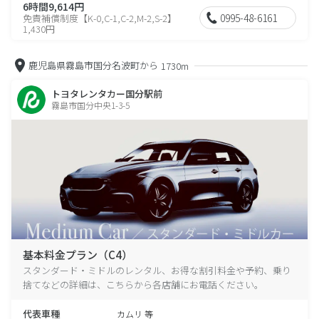
6時間9,614円
0995-48-6161
免責補償制度【K-0,C-1,C-2,M-2,S-2】
1,430円
鹿児島県霧島市国分名波町から
1730m
トヨタレンタカー国分駅前
霧島市国分中央1-3-5
基本料金プラン（C4）
スタンダード・ミドルのレンタル、お得な割引料金や予約、乗り
捨てなどの詳細は、こちらから各店舗にお電話ください。
代表車種
カムリ 等