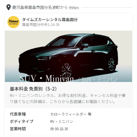
鹿児島県霧島市国分名波町から
996m
タイムズカーレンタル霧島国分
霧島市国分中央1-24-36
基本料金 免責別（S-2）
RV・ミニバンのレンタル、お得な割引料金、キャンセル料金や乗
り捨てなどの詳細は、こちらから各店舗にお電話ください。
代表車種
カローラフィールダー 等
ボディタイプ
RV・ミニバン
営業時間
09:00-18:30