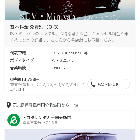
基本料金 免責別（O-3）
RV・ミニバンのレンタル、お得な割引料金、キャンセル料金や乗
り捨てなどの詳細は、こちらから各店舗にお電話ください。
代表車種
CX-5 （DE2200cc） 等
ボディタイプ
RV・ミニバン
営業時間
09:00-18:30
6時間13,788円
0995-48-6161
免責補償制度【O-2,C-3,M-3,W-2,W-4】他
1,430円
鹿児島県霧島市国分名波町から
1730m
トヨタレンタカー国分駅前
霧島市国分中央1-3-5