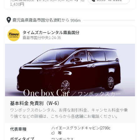
1,430円
鹿児島県霧島市国分名波町から
996m
タイムズカーレンタル霧島国分
霧島市国分中央1-24-36
基本料金 免責別（W-6）
ワンボックスのレンタル、お得な割引料金、キャンセル料金や乗
り捨てなどの詳細は、こちらから各店舗にお電話ください。
ハイエースグランドキャビン(2700c
代表車種
c） 等
ボディタイプ
ワンボックス