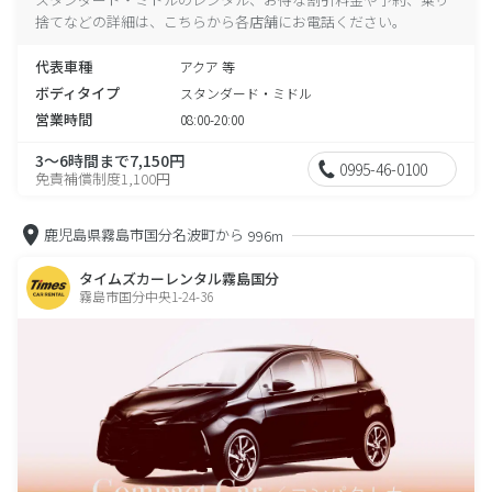
捨てなどの詳細は、こちらから各店舗にお電話ください。
代表車種
アクア 等
ボディタイプ
スタンダード・ミドル
営業時間
08:00-20:00
3～6時間まで7,150円
0995-46-0100
免責補償制度1,100円
鹿児島県霧島市国分名波町から
996m
タイムズカーレンタル霧島国分
霧島市国分中央1-24-36