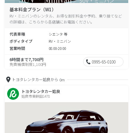
基本料金プラン（W1）
RV・ミニバンのレンタル、お得な割引料金や予約、乗り捨てなど
の詳細は、こちらから各店舗にお電話ください。
代表車種
シエンタ 等
ボディタイプ
RV・ミニバン
営業時間
08:00-20:00
6時間まで7,700円
0995-65-0100
免責補償制度1,100円
トヨタレンタカー姶良から
0m
トヨタレンタカー姶良
姶良市東餅田1478