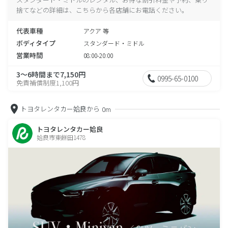
捨てなどの詳細は、こちらから各店舗にお電話ください。
代表車種
アクア 等
ボディタイプ
スタンダード・ミドル
営業時間
08:00-20:00
3～6時間まで7,150円
0995-65-0100
免責補償制度1,100円
トヨタレンタカー姶良から
0m
トヨタレンタカー姶良
姶良市東餅田1478