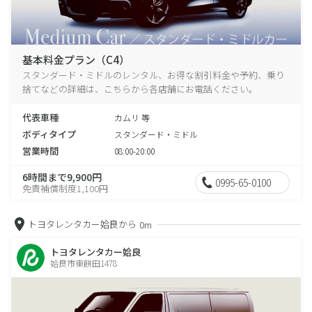
基本料金プラン（C4）
スタンダード・ミドルのレンタル、お得な割引料金や予約、乗り
捨てなどの詳細は、こちらから各店舗にお電話ください。
代表車種
カムリ 等
ボディタイプ
スタンダード・ミドル
営業時間
08:00-20:00
6時間まで9,900円
0995-65-0100
免責補償制度1,100円
トヨタレンタカー姶良から
0m
トヨタレンタカー姶良
姶良市東餅田1478