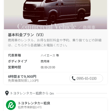
基本料金プラン（V3）
商用車のレンタル、お得な割引料金や予約、乗り捨てなどの詳細
は、こちらから各店舗にお電話ください。
代表車種
ハイエース 等
ボディタイプ
商用車
営業時間
08:00-20:00
6時間まで9,900円
0995-65-0100
免責補償制度1,100円
トヨタレンタカー姶良から
0m
トヨタレンタカー姶良
姶良市東餅田1478