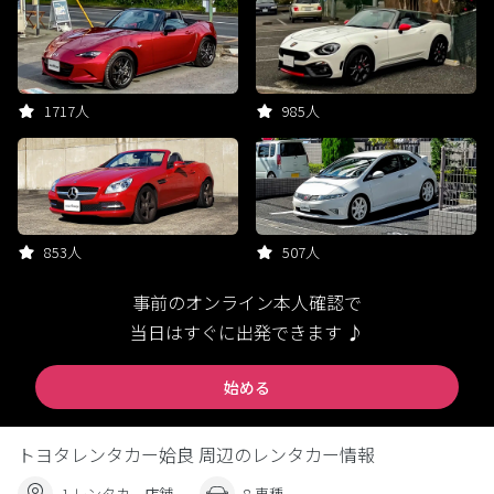
1717人
985人
853人
507人
事前のオンライン本人確認で
当日はすぐに出発できます ♪
始める
トヨタレンタカー姶良 周辺のレンタカー情報
1 レンタカー店舗
8 車種