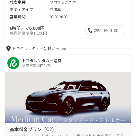
代表車種
プロボックス 等
ボディタイプ
商用車
営業時間
08:00-20:00
6時間まで6,600円
0995-65-0100
免責補償制度1,100円
トヨタレンタカー姶良から
0m
トヨタレンタカー姶良
姶良市東餅田1478
基本料金プラン（C2）
スタンダード・ミドルのレンタル、お得な割引料金や予約、乗り