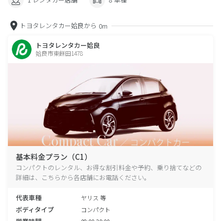
トヨタレンタカー姶良から
0m
トヨタレンタカー姶良
姶良市東餅田1478
基本料金プラン（C1）
コンパクトのレンタル、お得な割引料金や予約、乗り捨てなどの
詳細は、こちらから各店舗にお電話ください。
代表車種
ヤリス 等
ボディタイプ
コンパクト