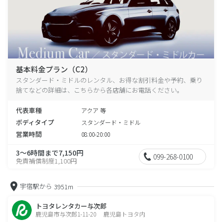
基本料金プラン（C2）
スタンダード・ミドルのレンタル、お得な割引料金や予約、乗り
捨てなどの詳細は、こちらから各店舗にお電話ください。
代表車種
アクア 等
ボディタイプ
スタンダード・ミドル
営業時間
08:00-20:00
3～6時間まで7,150円
099-268-0100
免責補償制度1,100円
宇宿駅から
3951m
トヨタレンタカー与次郎
鹿児島市与次郎1-11-20 鹿児島トヨタ内