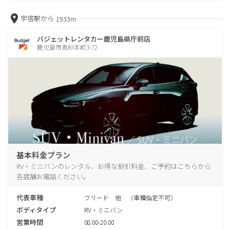
宇宿駅から
1933m
バジェットレンタカー鹿児島県庁前店
鹿児島市真砂本町3-72
基本料金プラン
RV・ミニバンのレンタル、お得な割引料金、ご予約はこちらから
各店舗お電話ください。
代表車種
フリード 他 （車種指定不可）
ボディタイプ
RV・ミニバン
営業時間
08:00-20:00