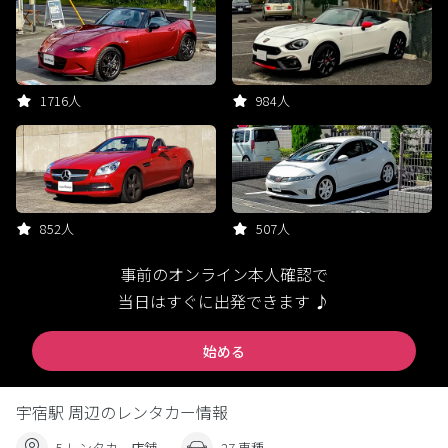
1716人
984人
852人
507人
事前のオンライン本人確認で
当日はすぐに出発できます ♪
始める
宇宿駅 周辺のレンタカー情報
5 レンタカー店舗
27 車種