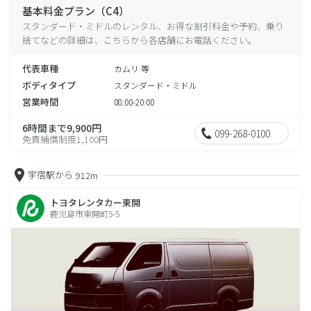
基本料金プラン（C4）
スタンダード・ミドルのレンタル、お得な割引料金や予約、乗り
捨てなどの詳細は、こちらから各店舗にお電話ください。
代表車種
カムリ 等
ボディタイプ
スタンダード・ミドル
営業時間
08:00-20:00
6時間まで9,900円
099-268-0100
免責補償制度1,100円
宇宿駅から
912m
トヨタレンタカー東開
鹿児島市東開町5-5