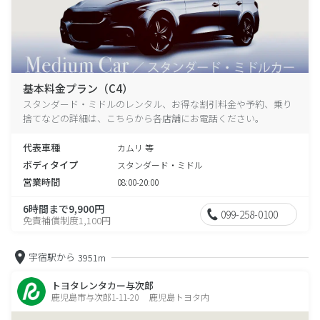
基本料金プラン（C4）
スタンダード・ミドルのレンタル、お得な割引料金や予約、乗り
捨てなどの詳細は、こちらから各店舗にお電話ください。
代表車種
カムリ 等
ボディタイプ
スタンダード・ミドル
営業時間
08:00-20:00
6時間まで9,900円
099-258-0100
免責補償制度1,100円
宇宿駅から
3951m
トヨタレンタカー与次郎
鹿児島市与次郎1-11-20 鹿児島トヨタ内