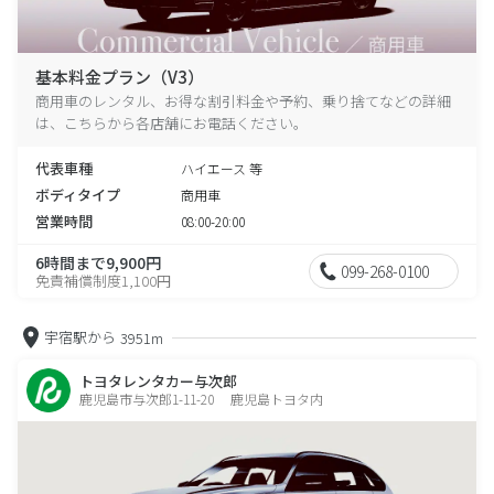
基本料金プラン（V3）
商用車のレンタル、お得な割引料金や予約、乗り捨てなどの詳細
は、こちらから各店舗にお電話ください。
代表車種
ハイエース 等
ボディタイプ
商用車
営業時間
08:00-20:00
6時間まで9,900円
099-268-0100
免責補償制度1,100円
宇宿駅から
3951m
トヨタレンタカー与次郎
鹿児島市与次郎1-11-20 鹿児島トヨタ内