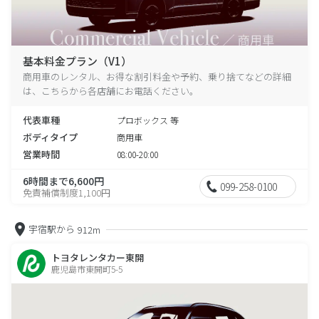
基本料金プラン（V1）
商用車のレンタル、お得な割引料金や予約、乗り捨てなどの詳細
は、こちらから各店舗にお電話ください。
代表車種
プロボックス 等
ボディタイプ
商用車
営業時間
08:00-20:00
6時間まで6,600円
099-258-0100
免責補償制度1,100円
宇宿駅から
912m
トヨタレンタカー東開
鹿児島市東開町5-5