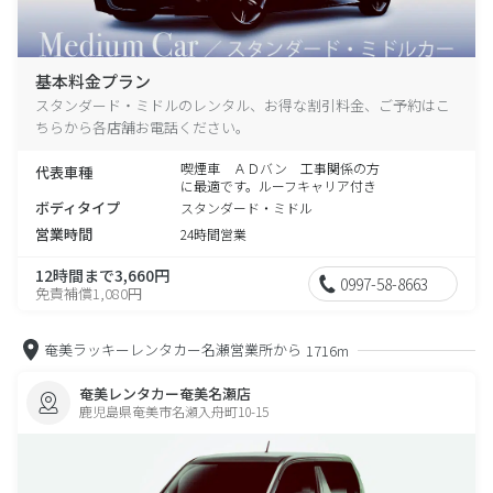
基本料金プラン
スタンダード・ミドルのレンタル、お得な割引料金、ご予約はこ
ちらから各店舗お電話ください。
喫煙車 ＡＤバン 工事関係の方
代表車種
に最適です。ルーフキャリア付き
ボディタイプ
スタンダード・ミドル
営業時間
24時間営業
12時間まで3,660円
0997-58-8663
免責補償1,080円
奄美ラッキーレンタカー名瀬営業所から
1716m
奄美レンタカー奄美名瀬店
鹿児島県奄美市名瀬入舟町10-15