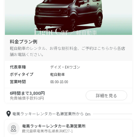
料金プラン例
軽自動車のレンタル、お得な割引料金、ご予約はこちらから各店
舗お電話ください。
代表車種
デイズ・EKワゴン
ボディタイプ
軽自動車
営業時間
08:00-18:00
6時間まで3,800円
詳細を見る
免責補償手数料0円
奄美ラッキーレンタカー名瀬営業所から
0m
奄美ラッキーレンタカー名瀬営業所
鹿児島県奄美市名瀬長浜町27-1