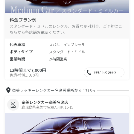
料金プラン例
スタンダード・ミドルのレンタル、お得な割引料金、ご予約はこ
ちらから各店舗お電話ください。
代表車種
スバル インプレッサ
ボディタイプ
スタンダード・ミドル
営業時間
24時間営業
12時間まで7,000円
0997-58-8663
免責補償1,080円
奄美ラッキーレンタカー名瀬営業所から
1716m
奄美レンタカー奄美名瀬店
鹿児島県奄美市名瀬入舟町10-15