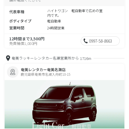
ハイトワゴン 軽自動車で広めの室
代表車種
内です。
ボディタイプ
軽自動車
営業時間
24時間営業
12時間まで3,500円
0997-58-8663
免責補償1,080円
奄美ラッキーレンタカー名瀬営業所から
1716m
奄美レンタカー奄美名瀬店
鹿児島県奄美市名瀬入舟町10-15