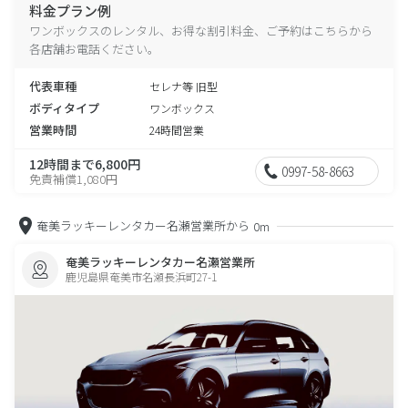
料金プラン例
ワンボックスのレンタル、お得な割引料金、ご予約はこちらから
各店舗お電話ください。
代表車種
セレナ等 旧型
ボディタイプ
ワンボックス
営業時間
24時間営業
12時間まで6,800円
0997-58-8663
免責補償1,080円
奄美ラッキーレンタカー名瀬営業所から
0m
奄美ラッキーレンタカー名瀬営業所
鹿児島県奄美市名瀬長浜町27-1