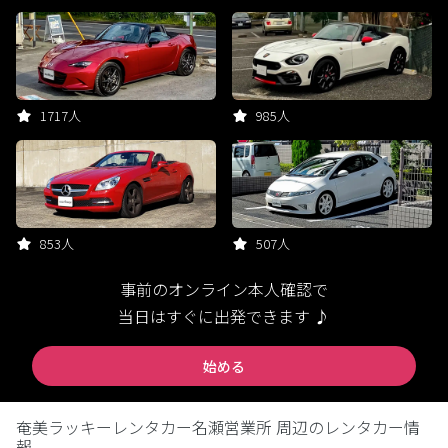
1717人
985人
853人
507人
事前のオンライン本人確認で
当日はすぐに出発できます ♪
始める
奄美ラッキーレンタカー名瀬営業所 周辺のレンタカー情
報