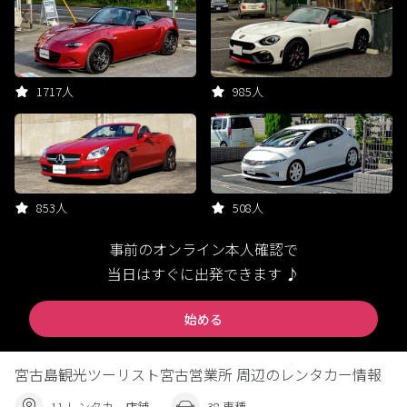
1717人
985人
853人
508人
事前のオンライン本人確認で
当日はすぐに出発できます ♪
始める
宮古島観光ツーリスト宮古営業所 周辺のレンタカー情報
11 レンタカー店舗
38 車種