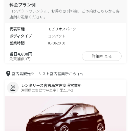
料金プラン例
コンパクトのレンタル、お得な割引料金、ご予約はこちらから各
店舗お電話ください。
代表車種
モビリオスパイク
ボディタイプ
コンパクト
営業時間
08:00-20:00
当日4,800円
詳細を見る
免責補償0円
宮古島観光ツーリスト宮古営業所から
1m
レンタリース宮古島宮古空港営業所
沖縄県宮古島市平良字下里2137-2