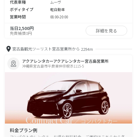
代表車種
ムーヴ
ボディタイプ
軽自動車
営業時間
08:00-20:00
当日2,500円
詳細を見る
免責補償0円
宮古島観光ツーリスト宮古営業所から
2294m
アクアレンタカーアクアレンタカー宮古島営業所
沖縄県宮古島市平良東仲宗根添1115-5
料金プラン例
コンパクトのレンタル、お得な割引料金、ご予約はこちらから各