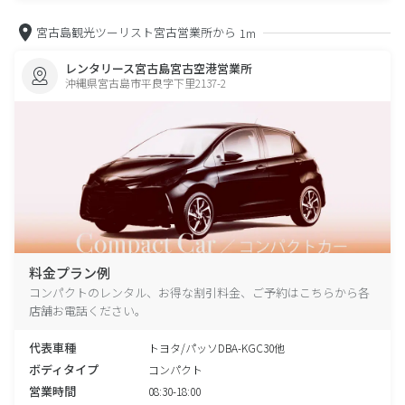
宮古島観光ツーリスト宮古営業所から
1m
レンタリース宮古島宮古空港営業所
沖縄県宮古島市平良字下里2137-2
料金プラン例
コンパクトのレンタル、お得な割引料金、ご予約はこちらから各
店舗お電話ください。
代表車種
トヨタ/パッソDBA-KGC30他
ボディタイプ
コンパクト
営業時間
08:30-18:00