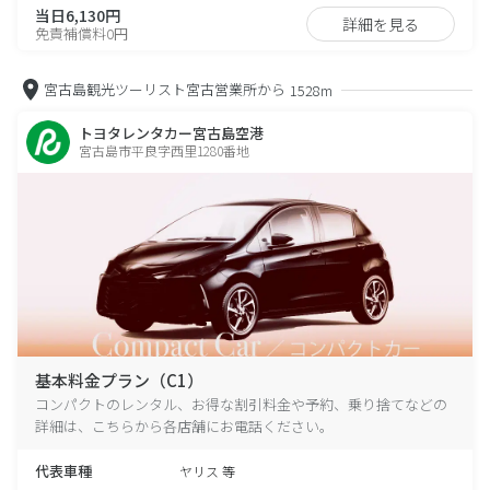
当日6,130円
詳細を見る
免責補償料0円
宮古島観光ツーリスト宮古営業所から
1528m
トヨタレンタカー宮古島空港
宮古島市平良字西里1280番地
基本料金プラン（C1）
コンパクトのレンタル、お得な割引料金や予約、乗り捨てなどの
詳細は、こちらから各店舗にお電話ください。
代表車種
ヤリス 等