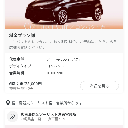
料金プラン例
コンパクトのレンタル、お得な割引料金、ご予約はこちらから各
店舗お電話ください。
代表車種
ノートe-power/アクア
ボディタイプ
コンパクト
営業時間
08:00-19:00
6時間まで5,000円
詳細を見る
免責補償料0円
宮古島観光ツーリスト宮古営業所から
0m
宮古島観光ツーリスト宮古営業所
沖縄県宮古島市平良下里2139