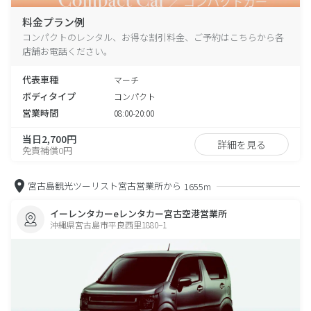
料金プラン例
コンパクトのレンタル、お得な割引料金、ご予約はこちらから各
店舗お電話ください。
代表車種
マーチ
ボディタイプ
コンパクト
営業時間
08:00-20:00
当日2,700円
詳細を見る
免責補償0円
宮古島観光ツーリスト宮古営業所から
1655m
イーレンタカーeレンタカー宮古空港営業所
沖縄県宮古島市平良西里1880−1