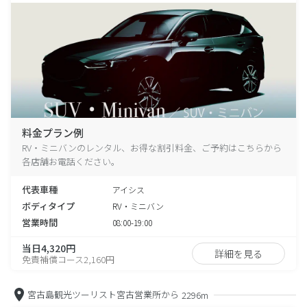
料金プラン例
RV・ミニバンのレンタル、お得な割引料金、ご予約はこちらから
各店舗お電話ください。
代表車種
アイシス
ボディタイプ
RV・ミニバン
営業時間
08:00-19:00
当日4,320円
詳細を見る
免責補償コース2,160円
宮古島観光ツーリスト宮古営業所から
2296m