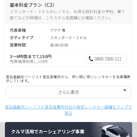
基本料金プラン（C2）
スタンダード・ミドルのレンタル、お得な割引料金や予約、乗り
捨てなどの詳細は、こちらから各店舗にお電話ください。
代表車種
アクア 等
ボディタイプ
スタンダード・ミドル
営業時間
08:00-20:00
3～6時間まで7,150円
0800-7000-111
免責補償制度1,100円
宮古島観光ツーリスト宮古営業所から、安い順に安いレンタカーを38車種表
示しています。
さらに表示
宮古島観光ツーリスト宮古営業所付近の格安レンタカー店舗をマップで
見る
クルマ活用でカーシェアリング事業