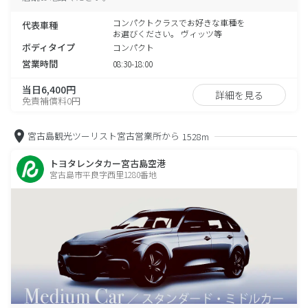
コンパクトクラスでお好きな車種を
代表車種
お選びください。 ヴィッツ等
ボディタイプ
コンパクト
営業時間
08:30-18:00
当日6,400円
詳細を見る
免責補償料0円
宮古島観光ツーリスト宮古営業所から
1528m
トヨタレンタカー宮古島空港
宮古島市平良字西里1280番地