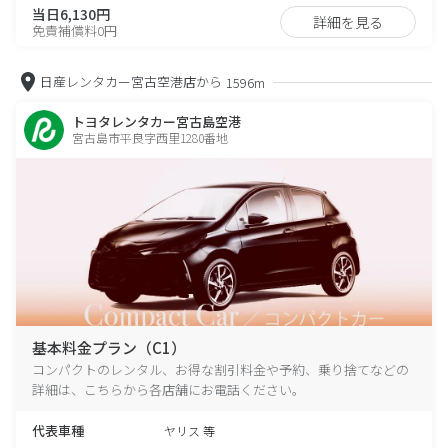
当日6,130円
詳細を見る
免責補償料0円
日産レンタカー宮古空港店から
1596m
トヨタレンタカー宮古島空港
宮古島市平良字西里1280番地
基本料金プラン（C1）
コンパクトのレンタル、お得な割引料金や予約、乗り捨てなどの
詳細は、こちらから各店舗にお電話ください。
代表車種
ヤリス 等