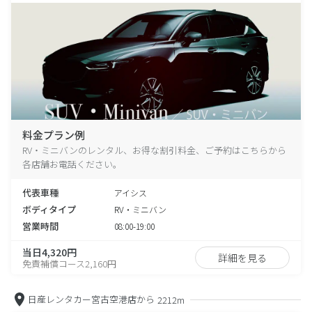
料金プラン例
RV・ミニバンのレンタル、お得な割引料金、ご予約はこちらから
各店舗お電話ください。
代表車種
アイシス
ボディタイプ
RV・ミニバン
営業時間
08:00-19:00
当日4,320円
詳細を見る
免責補償コース2,160円
日産レンタカー宮古空港店から
2212m