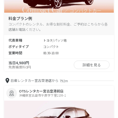
料金プラン例
コンパクトのレンタル、お得な割引料金、ご予約はこちらから各
店舗お電話ください。
代表車種
トヨタ/パッソ他
ボディタイプ
コンパクト
営業時間
08:30-18:00
当日4,980円
詳細を見る
免責補償料0円
日産レンタカー宮古空港店から
792m
OTSレンタカー宮古空港前店
沖縄県宮古島市平良字下里2199-1