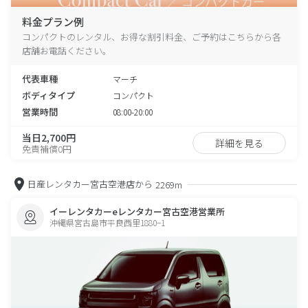
料金プラン例
コンパクトのレンタル、お得な割引料金、ご予約はこちらから各
店舗お電話ください。
代表車種
マーチ
ボディタイプ
コンパクト
営業時間
08:00-20:00
当日2,700円
詳細を見る
免責補償0円
日産レンタカー宮古空港店から
2269m
イーレンタカーeレンタカー宮古空港営業所
沖縄県宮古島市平良西里1880−1