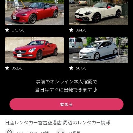
1717人
984人
852人
507人
事前のオンライン本人確認で
当日はすぐに出発できます ♪
始める
日産レンタカー宮古空港店 周辺のレンタカー情報
11 レンタカー店舗
38 車種