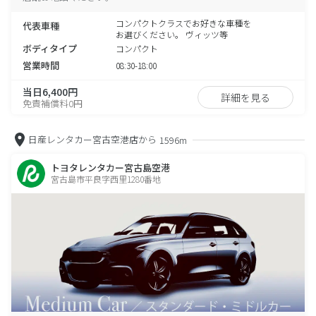
コンパクトクラスでお好きな車種を
代表車種
お選びください。 ヴィッツ等
ボディタイプ
コンパクト
営業時間
08:30-18:00
当日6,400円
詳細を見る
免責補償料0円
日産レンタカー宮古空港店から
1596m
トヨタレンタカー宮古島空港
宮古島市平良字西里1280番地