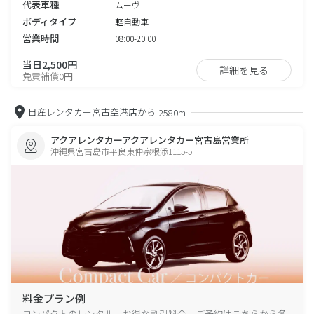
代表車種
ムーヴ
ボディタイプ
軽自動車
営業時間
08:00-20:00
当日2,500円
詳細を見る
免責補償0円
日産レンタカー宮古空港店から
2580m
アクアレンタカーアクアレンタカー宮古島営業所
沖縄県宮古島市平良東仲宗根添1115-5
料金プラン例
コンパクトのレンタル、お得な割引料金、ご予約はこちらから各