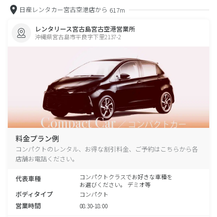
日産レンタカー宮古空港店から
617m
レンタリース宮古島宮古空港営業所
沖縄県宮古島市平良字下里2137-2
料金プラン例
コンパクトのレンタル、お得な割引料金、ご予約はこちらから各
店舗お電話ください。
コンパクトクラスでお好きな車種を
代表車種
お選びください。 デミオ等
ボディタイプ
コンパクト
営業時間
08:30-18:00