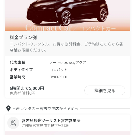
料金プラン例
コンパクトのレンタル、お得な割引料金、ご予約はこちらから各
店舗お電話ください。
代表車種
ノートe-power/アクア
ボディタイプ
コンパクト
営業時間
08:00-19:00
6時間まで5,000円
詳細を見る
免責補償料0円
日産レンタカー宮古空港店から
618m
宮古島観光ツーリスト宮古営業所
沖縄県宮古島市平良下里2139