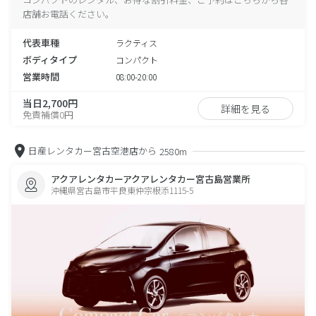
店舗お電話ください。
代表車種
ラクティス
ボディタイプ
コンパクト
営業時間
08:00-20:00
当日2,700円
詳細を見る
免責補償0円
日産レンタカー宮古空港店から
2580m
アクアレンタカーアクアレンタカー宮古島営業所
沖縄県宮古島市平良東仲宗根添1115-5