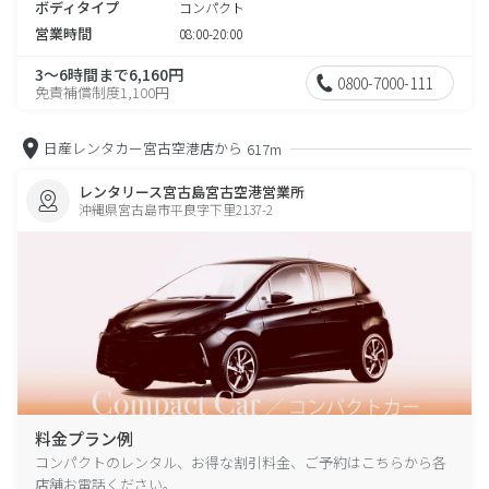
ボディタイプ
コンパクト
営業時間
08:00-20:00
3～6時間まで6,160円
0800-7000-111
免責補償制度1,100円
日産レンタカー宮古空港店から
617m
レンタリース宮古島宮古空港営業所
沖縄県宮古島市平良字下里2137-2
料金プラン例
コンパクトのレンタル、お得な割引料金、ご予約はこちらから各
店舗お電話ください。