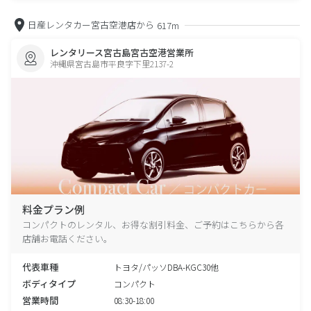
日産レンタカー宮古空港店から
617m
レンタリース宮古島宮古空港営業所
沖縄県宮古島市平良字下里2137-2
料金プラン例
コンパクトのレンタル、お得な割引料金、ご予約はこちらから各
店舗お電話ください。
代表車種
トヨタ/パッソDBA-KGC30他
ボディタイプ
コンパクト
営業時間
08:30-18:00