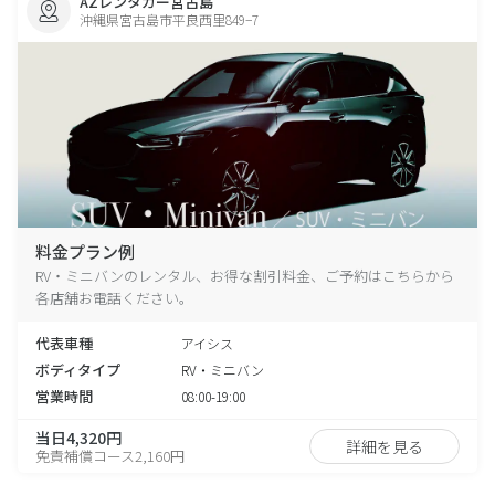
AZレンタカー宮古島
沖縄県宮古島市平良西里849−7
料金プラン例
RV・ミニバンのレンタル、お得な割引料金、ご予約はこちらから
各店舗お電話ください。
代表車種
アイシス
ボディタイプ
RV・ミニバン
営業時間
08:00-19:00
当日4,320円
詳細を見る
免責補償コース2,160円