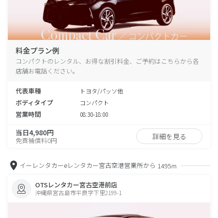
料金プラン例
コンパクトのレンタル、お得な割引料金、ご予約はこちらから各
店舗お電話ください。
代表車種
トヨタ/パッソ他
ボディタイプ
コンパクト
営業時間
08:30-18:00
当日4,980円
詳細を見る
免責補償料0円
イーレンタカーeレンタカー宮古空港営業所から
1495m
OTSレンタカー宮古空港前店
沖縄県宮古島市平良字下里2199-1