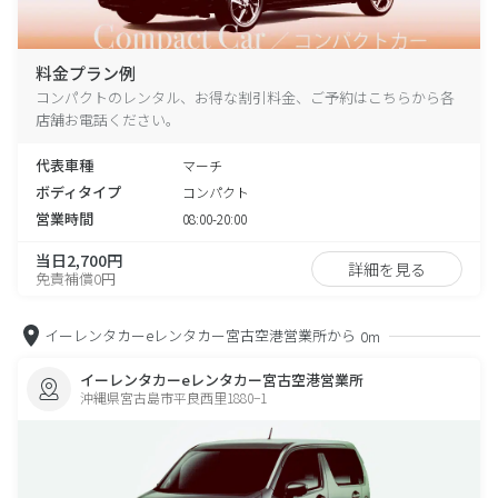
料金プラン例
コンパクトのレンタル、お得な割引料金、ご予約はこちらから各
店舗お電話ください。
代表車種
マーチ
ボディタイプ
コンパクト
営業時間
08:00-20:00
当日2,700円
詳細を見る
免責補償0円
イーレンタカーeレンタカー宮古空港営業所から
0m
イーレンタカーeレンタカー宮古空港営業所
沖縄県宮古島市平良西里1880−1