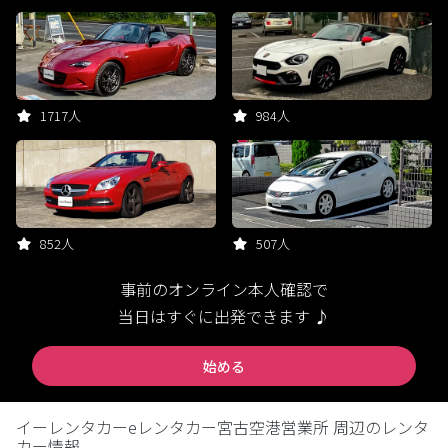
1717人
984人
852人
507人
事前のオンライン本人確認で
当日はすぐに出発できます ♪
始める
イーレンタカーeレンタカー宮古空港営業所 周辺のレンタ
カー情報