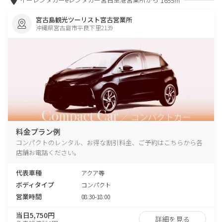
1655m
宮古島観光ツーリスト宮古営業所
沖縄県宮古島市平良下里2139
料金プラン例
コンパクトのレンタル、お得な割引料金、ご予約はこちらから各
店舗お電話ください。
代表車種
アクア等
ボディタイプ
コンパクト
営業時間
08:30-18:00
当日5,750円
詳細を見る