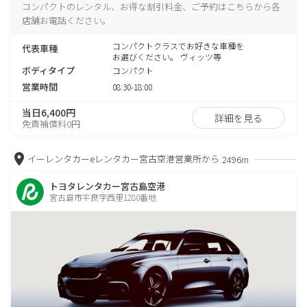
コンパクトのレンタル、お得な割引料金、ご予約はこちらから各
店舗お電話ください。
コンパクトクラスでお好きな車種を
代表車種
お選びください。 ヴィッツ等
ボディタイプ
コンパクト
営業時間
08:30-18:00
当日6,400円
詳細を見る
免責補償料0円
イーレンタカーeレンタカー宮古空港営業所から
2496m
トヨタレンタカー宮古島空港
宮古島市平良字西里1280番地