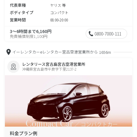
代表車種
ヤリス 等
ボディタイプ
コンパクト
営業時間
08:00-20:00
3～6時間まで6,160円
0800-7000-111
免責補償制度1,100円
イーレンタカーeレンタカー宮古空港営業所から
1656m
レンタリース宮古島宮古空港営業所
沖縄県宮古島市平良字下里2137-2
料金プラン例