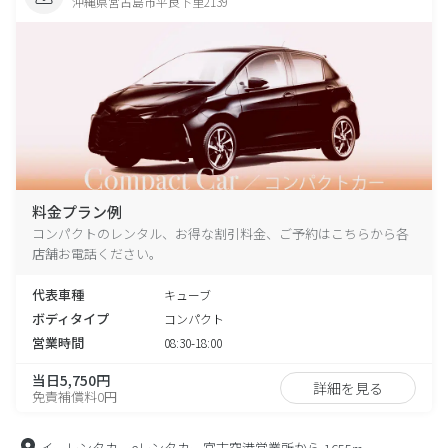
沖縄県宮古島市平良下里2139
料金プラン例
コンパクトのレンタル、お得な割引料金、ご予約はこちらから各
店舗お電話ください。
代表車種
キューブ
ボディタイプ
コンパクト
営業時間
08:30-18:00
当日5,750円
詳細を見る
免責補償料0円
イーレンタカーeレンタカー宮古空港営業所から