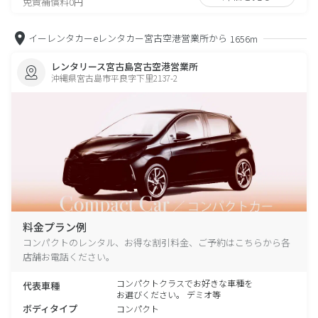
免責補償料0円
イーレンタカーeレンタカー宮古空港営業所から
1656m
レンタリース宮古島宮古空港営業所
沖縄県宮古島市平良字下里2137-2
料金プラン例
コンパクトのレンタル、お得な割引料金、ご予約はこちらから各
店舗お電話ください。
コンパクトクラスでお好きな車種を
代表車種
お選びください。 デミオ等
ボディタイプ
コンパクト