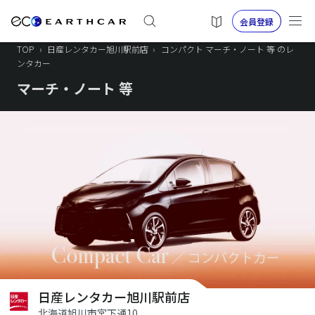
会員登録
TOP
›
日産レンタカー旭川駅前店
›
コンパクト マーチ・ノート 等 のレ
ンタカー
マーチ・ノート 等
日産レンタカー旭川駅前店
北海道旭川市宮下通10