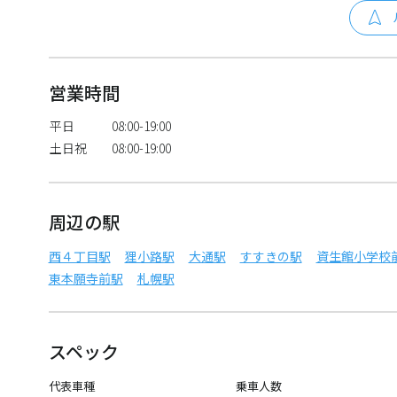
営業時間
平日
08:00-19:00
土日祝
08:00-19:00
周辺の駅
西４丁目駅
狸小路駅
大通駅
すすきの駅
資生館小学校
東本願寺前駅
札幌駅
スペック
代表車種
乗車人数