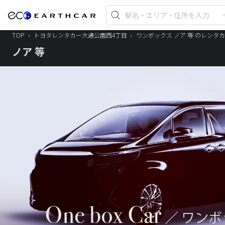
TOP
›
トヨタレンタカー大通公園西4丁目
›
ワンボックス ノア 等 のレンタ
ノア 等