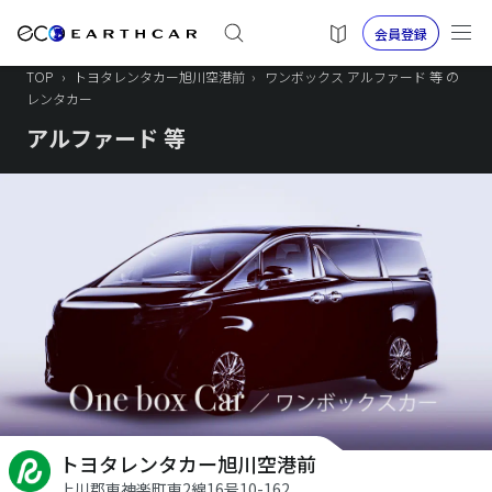
会員登録
TOP
›
トヨタレンタカー旭川空港前
›
ワンボックス アルファード 等 の
レンタカー
アルファード 等
トヨタレンタカー旭川空港前
上川郡東神楽町東2線16号10-162