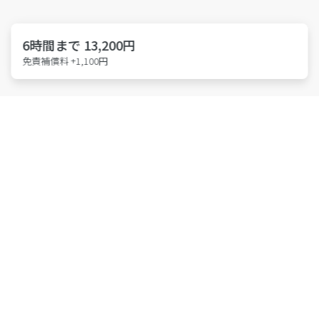
6時間まで 13,200円
免責補償料 +1,100円
特許取得 第6814695号
東京都公安委員会 第301011607146号
株式会社アース・カー
Members