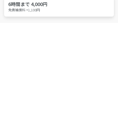
6時間まで 4,000円
免責補償料 +1,100円
特許取得 第6814695号
東京都公安委員会 第301011607146号
株式会社アース・カー
Members
会員登録