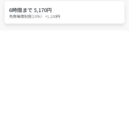
6時間まで 5,170円
免責補償制度(10％） +1,100円
特許取得 第6814695号
東京都公安委員会 第301011607146号
株式会社アース・カー
Members
会員登録