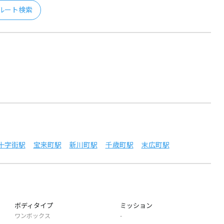
ルート検索
十字街駅
宝来町駅
新川町駅
千歳町駅
末広町駅
ボディタイプ
ミッション
ワンボックス
-