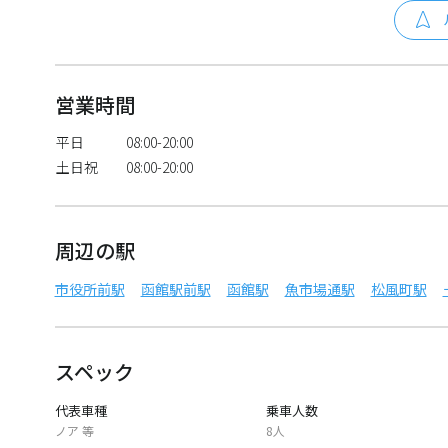
営業時間
平日
08:00-20:00
土日祝
08:00-20:00
周辺の駅
市役所前駅
函館駅前駅
函館駅
魚市場通駅
松風町駅
スペック
代表車種
乗車人数
ノア 等
8人