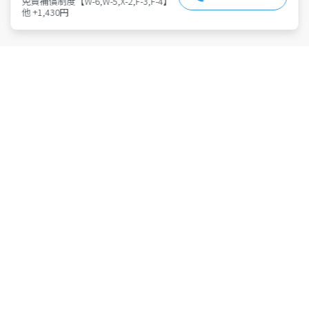
免責補償制度【W-6,W-5,X-2,F-3,F-4】
他 +1,430円
特許取得 第6814695号
東京都公安委員会 第301011607146号
株式会社アース・カー
Members
会員登録
法人利用はこちら