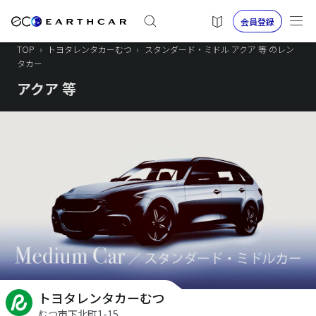
会員登録
TOP
›
トヨタレンタカーむつ
›
スタンダード・ミドル アクア 等 のレン
タカー
アクア 等
トヨタレンタカーむつ
むつ市下北町1-15