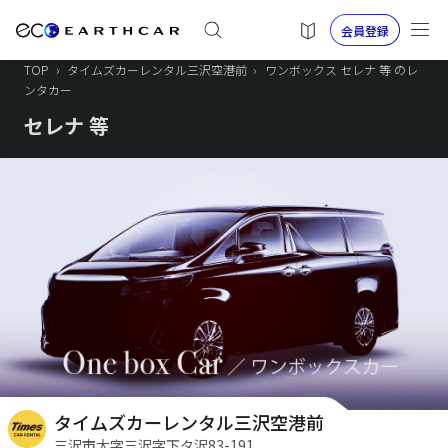
会員登録
TOP
›
タイムズカーレンタル三沢空港前
›
ワンボックス セレナ 等 のレ
ンタカー
セレナ 等
タイムズカーレンタル三沢空港前
三沢市大字三沢字下タ沢83-191