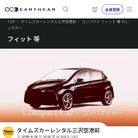
会員登録
TOP
›
タイムズカーレンタル三沢空港前
›
コンパクト フィット 等 のレ
ンタカー
フィット 等
タイムズカーレンタル三沢空港前
三沢市大字三沢字下タ沢83-191