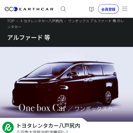
会員登録
TOP
›
トヨタレンタカー八戸尻内
›
ワンボックス アルファード 等 のレ
ンタカー
アルファード 等
トヨタレンタカー八戸尻内
八戸市大字尻内町字鴨田1-1