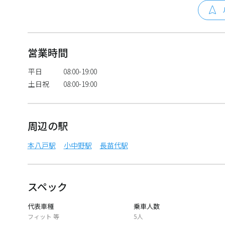
営業時間
平日
08:00-19:00
土日祝
08:00-19:00
周辺の駅
本八戸駅
小中野駅
長苗代駅
スペック
代表車種
乗車人数
フィット 等
5人