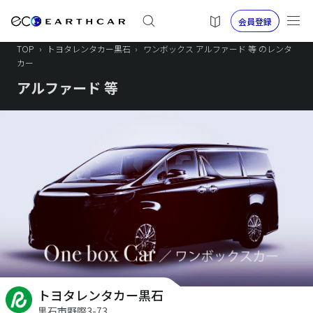
会員登録
TOP
›
トヨタレンタカー黒石
›
ワンボックス アルファード 等 のレンタ
カー
アルファード 等
トヨタレンタカー黒石
黒石市野際3-73