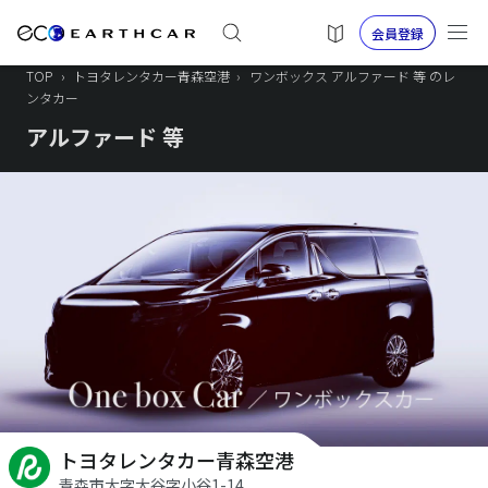
会員登録
TOP
›
トヨタレンタカー青森空港
›
ワンボックス アルファード 等 のレ
ンタカー
アルファード 等
トヨタレンタカー青森空港
青森市大字大谷字小谷1-14