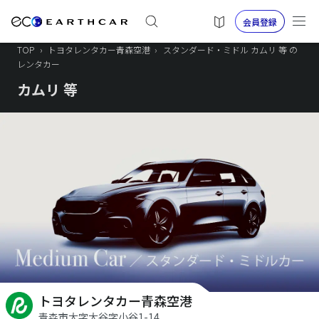
会員登録
TOP
›
トヨタレンタカー青森空港
›
スタンダード・ミドル カムリ 等 の
レンタカー
カムリ 等
トヨタレンタカー青森空港
青森市大字大谷字小谷1-14