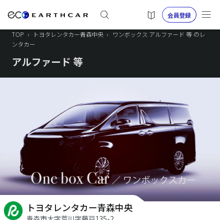
会員登録
TOP
›
トヨタレンタカー青森中央
›
ワンボックス アルファード 等 のレ
ンタカー
アルファード 等
トヨタレンタカー青森中央
青森市大字荒川字藤戸135-2