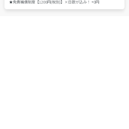
★免責補償制度【1200円(税別)】×日数が込み！ +0円
特許取得 第6814695号
東京都公安委員会 第301011607146号
株式会社アース・カー
Members
会員登録
法人利用はこちら
ログイン