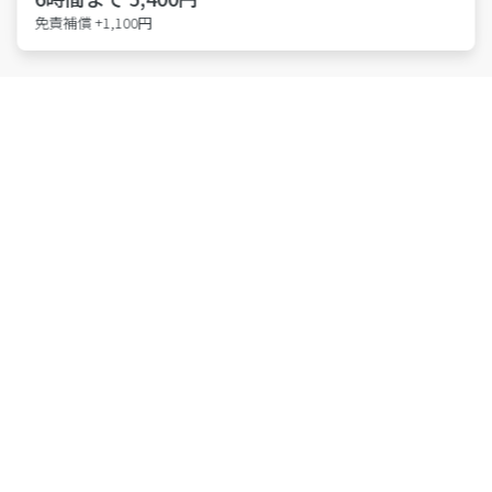
免責補償 +1,100円
特許取得 第6814695号
東京都公安委員会 第301011607146号
株式会社アース・カー
Members
会員登録
法人利用はこちら