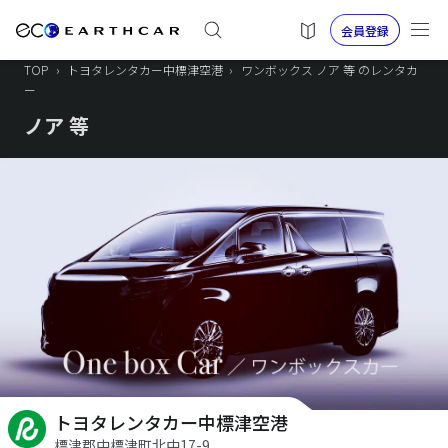
会員登録
TOP
›
トヨタレンタカー中標津空港
›
ワンボックス ノア 等 のレンタカ
ー
ノア 等
トヨタレンタカー中標津空港
標津郡中標津町北中17-9