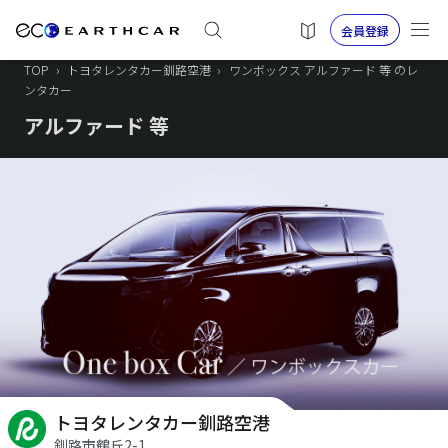
会員登録
TOP
›
トヨタレンタカー釧路空港
›
ワンボックス アルファード 等 のレ
ンタカー
アルファード 等
トヨタレンタカー釧路空港
釧路市鶴丘2-1