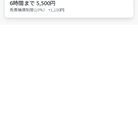
6時間まで 5,500円
免責補償制度(10％） +1,100円
特許取得 第6814695号
東京都公安委員会 第301011607146号
株式会社アース・カー
Members
会員登録
法人利用はこちら