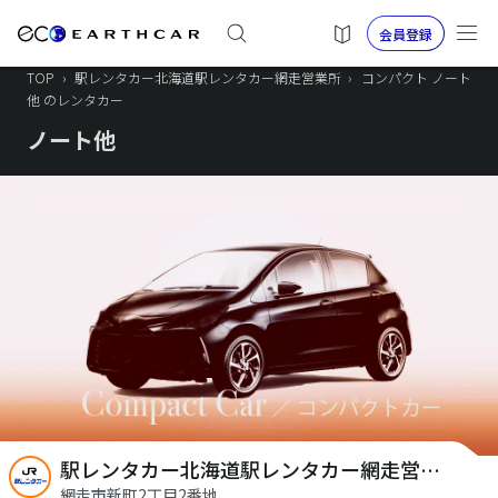
会員登録
TOP
›
駅レンタカー北海道駅レンタカー網走営業所
›
コンパクト ノート
他 のレンタカー
ノート他
駅レンタカー北海道駅レンタカー網走営業所
網走市新町2丁目2番地